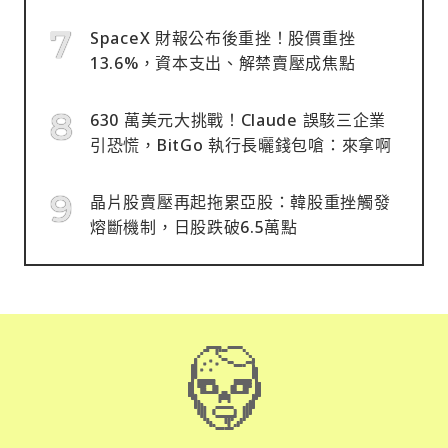
SpaceX 財報公布後重挫！股價重挫
13.6%，資本支出、解禁賣壓成焦點
630 萬美元大挑戰！Claude 誤駭三企業
引恐慌，BitGo 執行長曬錢包嗆：來拿啊
晶片股賣壓再起拖累亞股：韓股重挫觸發
熔斷機制，日股跌破6.5萬點