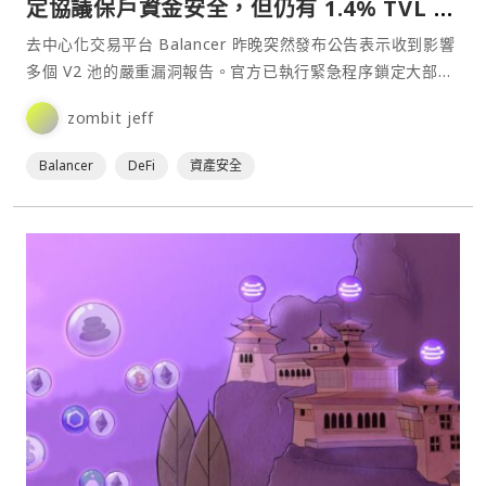
定協議保戶資金安全，但仍有 1.4% TVL 面
臨風險
去中心化交易平台 Balancer 昨晚突然發布公告表示收到影響
多個 V2 池的嚴重漏洞報告。官方已執行緊急程序鎖定大部分
V2 池以確保資金安全，但部分池子因為無法鎖定仍面臨風
zombit jeff
險，建議用戶立即撤池以確保安全。⋯
Balancer
DeFi
資產安全