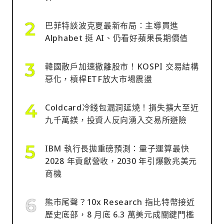
巴菲特談波克夏最新布局：主導買進
Alphabet 挺 AI、仍看好蘋果長期價值
韓國散戶加速撤離股市！KOSPI 交易結構
惡化，槓桿ETF放大市場震盪
Coldcard冷錢包漏洞延燒！損失擴大至近
九千萬鎂，投資人反向湧入交易所避險
IBM 執行長拋重磅預測：量子運算最快
2028 年貢獻營收，2030 年引爆數兆美元
商機
熊市尾聲？10x Research 指比特幣接近
歷史底部，8 月底 6.3 萬美元成關鍵門檻