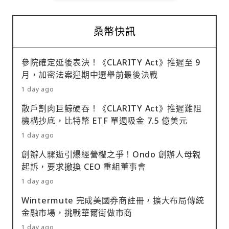
桑幣快訊
參院確定延後表決！《CLARITY Act》推遲至 9
月，加密法案迎期中選舉前最後決戰
1 day ago
散戶割肉巨鯨硬吞！《CLARITY Act》推遲難阻
機構抄底，比特幣 ETF 單週吸金 7.5 億美元
1 day ago
創辦人驟逝引爆經營權之爭！Ondo 創辦人母親
起訴，要求撤換 CEO 重組董事會
1 day ago
Wintermute 完成美國券商註冊，擴大布局傳統
金融市場，挑戰華爾街做市商
1 day ago