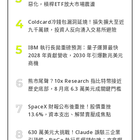
惡化，槓桿ETF放大市場震盪
Coldcard冷錢包漏洞延燒！損失擴大至近
九千萬鎂，投資人反向湧入交易所避險
IBM 執行長拋重磅預測：量子運算最快
2028 年貢獻營收，2030 年引爆數兆美元
商機
熊市尾聲？10x Research 指比特幣接近
歷史底部，8 月底 6.3 萬美元成關鍵門檻
SpaceX 財報公布後重挫！股價重挫
13.6%，資本支出、解禁賣壓成焦點
630 萬美元大挑戰！Claude 誤駭三企業
引恐慌，BitGo 執行長曬錢包嗆：來拿啊