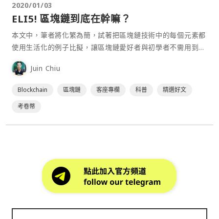
2020/01/03
ELI5! 區塊鏈到底在幹嘛？
本文中，筆者將化繁為簡，試著把區塊鏈技術中的每個元素都
使用生活化的例子比擬，讓區塊鏈愛好者與初學者不需用到密
碼學/經濟學/資訊科學，也能領會區塊鏈技術的精髓之處。⋯
Juin Chiu
Blockchain
區塊鏈
客座專欄
科普
精選好文
考卷幣