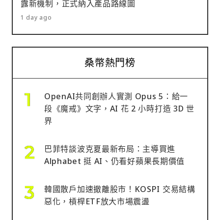
露新機制，正式納入產品路線圖
1 day ago
桑幣熱門榜
OpenAI共同創辦人實測 Opus 5：給一
段《魔戒》文字，AI 花 2 小時打造 3D 世
界
巴菲特談波克夏最新布局：主導買進
Alphabet 挺 AI、仍看好蘋果長期價值
韓國散戶加速撤離股市！KOSPI 交易結構
惡化，槓桿ETF放大市場震盪