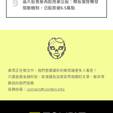
晶片股賣壓再起拖累亞股：韓股重挫觸發
熔斷機制，日股跌破6.5萬點
桑幣正在徵文中，我們想要讓好的東西讓更多人看見！
只要是跟金融科技、區塊鏈及加密貨幣相關的文章，都非常
歡迎向我們投稿
投稿信箱：
contact@zombit.info