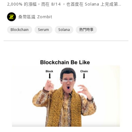
2,000% 的漲幅，而在 8/14 ，也首度在 Solana 上完成第一
筆鏈上交易，手續費僅為 0.000019 美金。與近期的以太坊交
桑幣區識 Zombit
易費用相比，節省約 99% 以上的交易費用。⋯
Blockchain
Serum
Solana
熱門時事