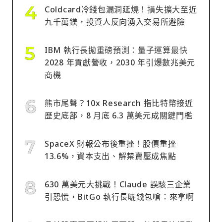
Coldcard冷錢包漏洞延燒！損失擴大至近
九千萬鎂，投資人反向湧入交易所避險
IBM 執行長拋重磅預測：量子運算最快
2028 年貢獻營收，2030 年引爆數兆美元
商機
熊市尾聲？10x Research 指比特幣接近
歷史底部，8 月底 6.3 萬美元成關鍵門檻
SpaceX 財報公布後重挫！股價重挫
13.6%，資本支出、解禁賣壓成焦點
630 萬美元大挑戰！Claude 誤駭三企業
引恐慌，BitGo 執行長曬錢包嗆：來拿啊