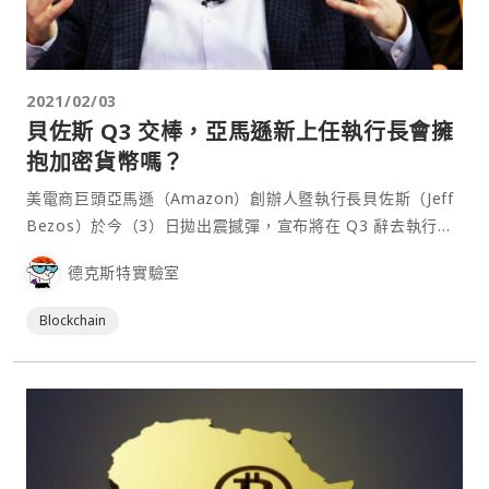
2021/02/03
貝佐斯 Q3 交棒，亞馬遜新上任執行長會擁
抱加密貨幣嗎？
美電商巨頭亞馬遜（Amazon）創辦人暨執行長貝佐斯（Jeff
Bezos）於今（3）日拋出震撼彈，宣布將在 Q3 辭去執行長
一職，交棒給亞馬遜雲端服務 （Amazon Web Services，
德克斯特實驗室
AWS）執行長賈西）。這位曾在 2018 年推出區塊鏈服務的未
來執行長，會希望整合加密貨幣⋯
Blockchain