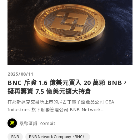
2025/08/11
BNC 斥資 1.6 億美元買入 20 萬顆 BNB，
擬再籌資 7.5 億美元擴大持倉
在那斯達克交易所上市的尼古丁電子煙產品公司 CEA
Industries 旗下財務管理公司 BNB Network
Company（BNC）今天宣布，公司已斥資 1.6 億美元購買
桑幣區識 Zombit
20 萬顆 BNB 代幣，使其成為全球最大的 BNB 企業持有
者。⋯
BNB
BNB Network Company（BNC）