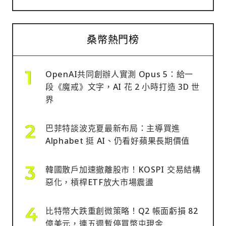
桑幣熱門榜
OpenAI共同創辦人實測 Opus 5：給一
段《魔戒》文字，AI 花 2 小時打造 3D 世
界
巴菲特談波克夏最新布局：主導買進
Alphabet 挺 AI、仍看好蘋果長期價值
韓國散戶加速撤離股市！KOSPI 交易結構
惡化，槓桿ETF放大市場震盪
比特幣大跌重創微策略！Q2 帳面虧損 82
億美元，連五週暫停買幣屯現金