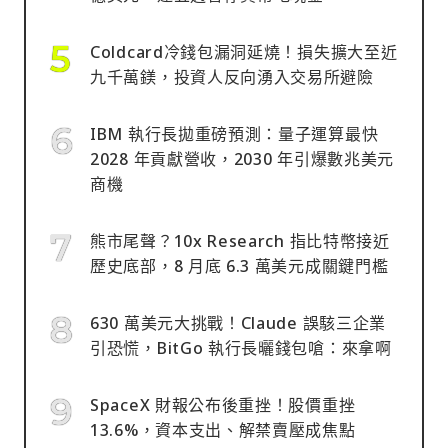
Coldcard冷錢包漏洞延燒！損失擴大至近
九千萬鎂，投資人反向湧入交易所避險
IBM 執行長拋重磅預測：量子運算最快
2028 年貢獻營收，2030 年引爆數兆美元
商機
熊市尾聲？10x Research 指比特幣接近
歷史底部，8 月底 6.3 萬美元成關鍵門檻
630 萬美元大挑戰！Claude 誤駭三企業
引恐慌，BitGo 執行長曬錢包嗆：來拿啊
SpaceX 財報公布後重挫！股價重挫
13.6%，資本支出、解禁賣壓成焦點