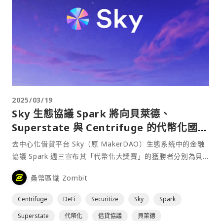
2025/03/19
Sky 生態協議 Spark 將向貝萊德、
Superstate 與 Centrifuge 的代幣化國債
產品配置 10 億美元
去中心化借貸平台 Sky（原 MakerDAO）生態系統中的金融
協議 Spark 週三宣布其「代幣化大獎賽」的獲勝者分別為貝
萊德（BlackRock）與 Securitize、Superstate 和
桑幣區識 Zombit
Centrifuge，一旦獲得 Sky 治理系統的批准，將向這三組
獲⋯
Centrifuge
DeFi
Securitize
Sky
Spark
Superstate
代幣化
借貸協議
貝萊德