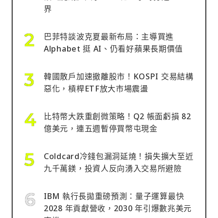
界
巴菲特談波克夏最新布局：主導買進
Alphabet 挺 AI、仍看好蘋果長期價值
韓國散戶加速撤離股市！KOSPI 交易結構
惡化，槓桿ETF放大市場震盪
比特幣大跌重創微策略！Q2 帳面虧損 82
億美元，連五週暫停買幣屯現金
Coldcard冷錢包漏洞延燒！損失擴大至近
九千萬鎂，投資人反向湧入交易所避險
IBM 執行長拋重磅預測：量子運算最快
2028 年貢獻營收，2030 年引爆數兆美元