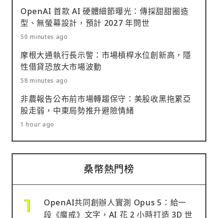
OpenAI 首款 AI 硬體細節曝光：傳採甜甜圈造
型、無螢幕設計，預計 2027 年問世
50 minutes ago
摩根大通執行長示警：市場槓桿水位創新高，隱
性借貸恐放大市場波動
58 minutes ago
非農報告公布前市場轉趨保守：美股收黑拖累亞
股走弱，中東局勢推升避險情緒
1 hour ago
桑幣熱門榜
OpenAI共同創辦人實測 Opus 5：給一
段《魔戒》文字，AI 花 2 小時打造 3D 世