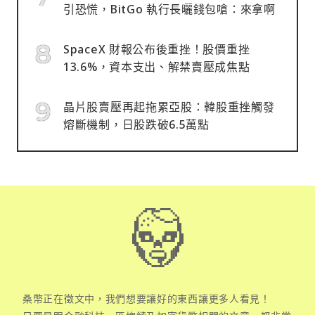
引恐慌，BitGo 執行長曬錢包嗆：來拿啊
SpaceX 財報公布後重挫！股價重挫
13.6%，資本支出、解禁賣壓成焦點
晶片股賣壓再起拖累亞股：韓股重挫觸發
熔斷機制，日股跌破6.5萬點
桑幣正在徵文中，我們想要讓好的東西讓更多人看見！