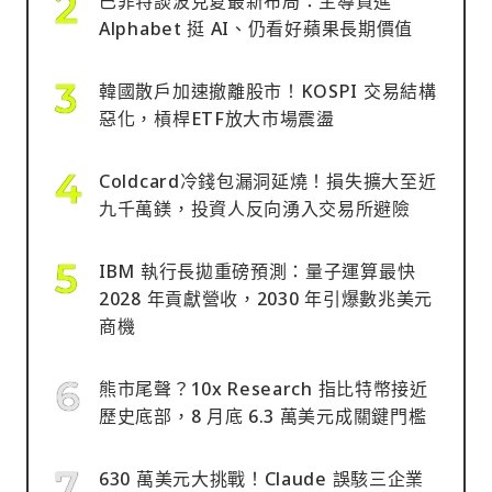
巴菲特談波克夏最新布局：主導買進
Alphabet 挺 AI、仍看好蘋果長期價值
韓國散戶加速撤離股市！KOSPI 交易結構
惡化，槓桿ETF放大市場震盪
Coldcard冷錢包漏洞延燒！損失擴大至近
九千萬鎂，投資人反向湧入交易所避險
IBM 執行長拋重磅預測：量子運算最快
2028 年貢獻營收，2030 年引爆數兆美元
商機
熊市尾聲？10x Research 指比特幣接近
歷史底部，8 月底 6.3 萬美元成關鍵門檻
630 萬美元大挑戰！Claude 誤駭三企業