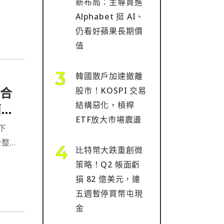
新布局：主導買進
Alphabet 挺 AI、
仍看好蘋果長期價
值
韓國散戶加速撤離
整合
股市！KOSPI 交易
結構惡化，槓桿
面聚
ETF放大市場震盪
下
台整
比特幣大跌重創微
策略！Q2 帳面虧
損 82 億美元，連
五週暫停買幣屯現
金