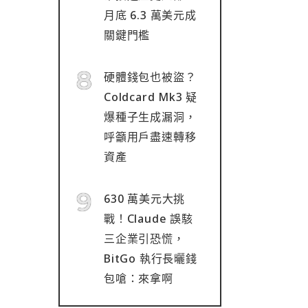
月底 6.3 萬美元成
關鍵門檻
硬體錢包也被盜？
Coldcard Mk3 疑
爆種子生成漏洞，
呼籲用戶盡速轉移
資產
630 萬美元大挑
戰！Claude 誤駭
三企業引恐慌，
BitGo 執行長曬錢
包嗆：來拿啊