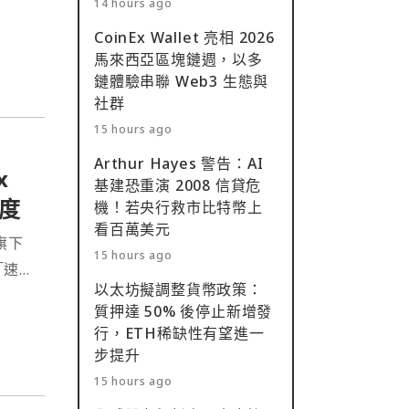
14 hours ago
CoinEx Wallet 亮相 2026
馬來西亞區塊鏈週，以多
鏈體驗串聯 Web3 生態與
社群
15 hours ago
Arthur Hayes 警告：AI
x
基建恐重演 2008 信貸危
度
機！若央行救市比特幣上
看百萬美元
旗下
15 hours ago
「速
以太坊擬調整貨幣政策：
質押達 50% 後停止新增發
行，ETH稀缺性有望進一
步提升
15 hours ago