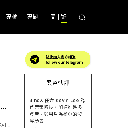
專欄
專題
简
繁
桑幣快訊
BingX 任命 Kevin Lee 為
nt
首席策略長，加速推進多
資產、以用戶為核心的發
展願景
AI