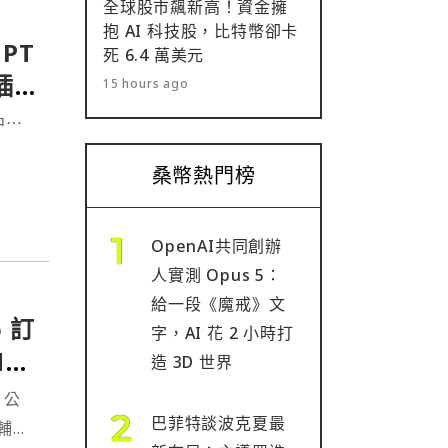
全球股市飆新高！資金擁
抱 AI 科技股，比特幣卻卡
PT
死 6.4 萬美元
插
15 hours ago
 中⋯
桑幣熱門榜
OpenAI共同創辦
人實測 Opus 5：
給一段《魔戒》文
o 訂
字，AI 花 2 小時打
ex
造 3D 世界
 公
巴菲特談波克夏最
輔助