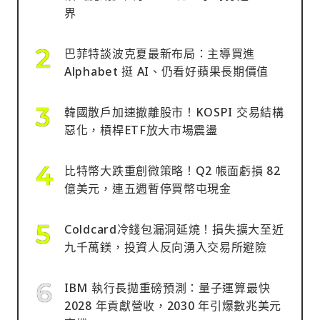
界
巴菲特談波克夏最新布局：主導買進
Alphabet 挺 AI、仍看好蘋果長期價值
韓國散戶加速撤離股市！KOSPI 交易結構
惡化，槓桿ETF放大市場震盪
比特幣大跌重創微策略！Q2 帳面虧損 82
億美元，連五週暫停買幣屯現金
Coldcard冷錢包漏洞延燒！損失擴大至近
九千萬鎂，投資人反向湧入交易所避險
IBM 執行長拋重磅預測：量子運算最快
2028 年貢獻營收，2030 年引爆數兆美元