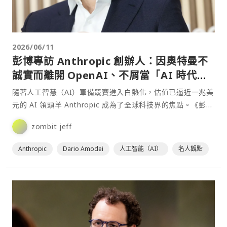
2026/06/11
彭博專訪 Anthropic 創辦人：因奧特曼不
誠實而離開 OpenAI、不屑當「AI 時代的
奧本海默」
隨著人工智慧（AI）軍備競賽進入白熱化，估值已逼近一兆美
元的 AI 領頭羊 Anthropic 成為了全球科技界的焦點。《彭
博》（Bloomberg Origina⋯
zombit jeff
Anthropic
Dario Amodei
人工智能（AI）
名人觀點