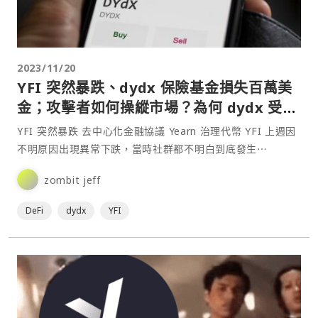
2023/11/20
YFI 突然暴跌、dydx 保險基金損失百萬美
金；攻擊者如何操縱市場？為何 dydx 受害
反被罵？
YFI 突然暴跌 去中心化金融協議 Yearn 治理代幣 YFI 上週因
不明原因出現異常下跌，當時社群都不明白到底發生⋯
zombit jeff
DeFi
dydx
YFI