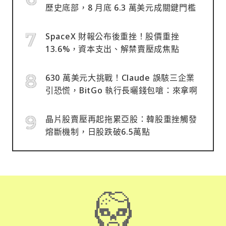
歷史底部，8 月底 6.3 萬美元成關鍵門檻
SpaceX 財報公布後重挫！股價重挫
13.6%，資本支出、解禁賣壓成焦點
630 萬美元大挑戰！Claude 誤駭三企業
引恐慌，BitGo 執行長曬錢包嗆：來拿啊
晶片股賣壓再起拖累亞股：韓股重挫觸發
熔斷機制，日股跌破6.5萬點