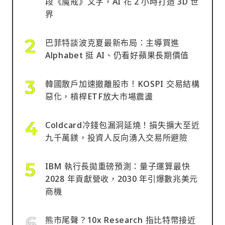
段《魔戒》文字，AI 花 2 小時打造 3D 世
界
巴菲特談波克夏最新布局：主導買進
Alphabet 挺 AI、仍看好蘋果長期價值
韓國散戶加速撤離股市！KOSPI 交易結構
惡化，槓桿ETF放大市場震盪
Coldcard冷錢包漏洞延燒！損失擴大至近
九千萬鎂，投資人反向湧入交易所避險
IBM 執行長拋重磅預測：量子運算最快
2028 年貢獻營收，2030 年引爆數兆美元
商機
熊市尾聲？10x Research 指比特幣接近