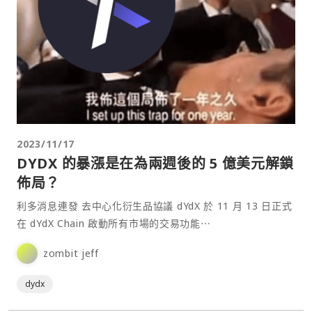
2023/11/17
DYDX 的暴漲是在為兩週後的 5 億美元解鎖
佈局？
利多消息連發 去中心化衍生品協議 dYdX 於 11 月 13 日正式
在 dYdX Chain 啟動所有市場的交易功能⋯
zombit jeff
dydx