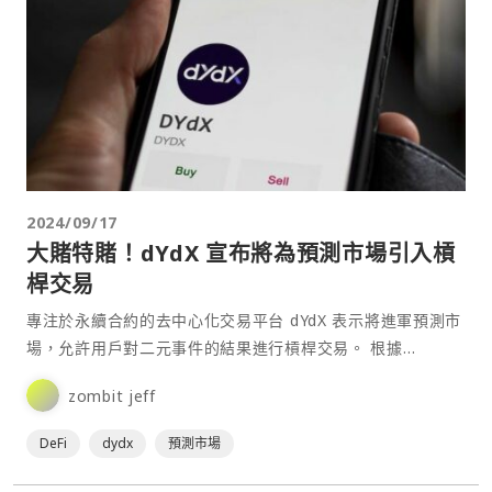
2024/09/17
大賭特賭！dYdX 宣布將為預測市場引入槓
桿交易
專注於永續合約的去中心化交易平台 dYdX 表示將進軍預測市
場，允許用戶對二元事件的結果進行槓桿交易。 根據
CoinDesk⋯
zombit jeff
DeFi
dydx
預測市場