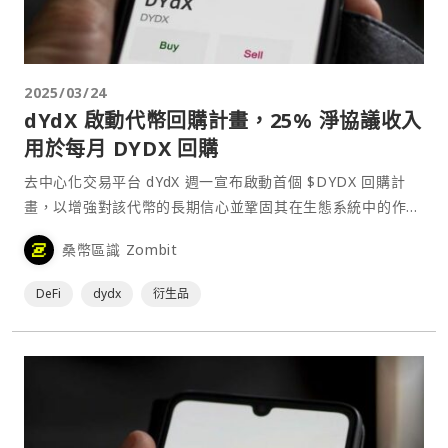
2025/03/24
dYdX 啟動代幣回購計畫，25% 淨協議收入
用於每月 DYDX 回購
去中心化交易平台 dYdX 週一宣布啟動首個 $DYDX 回購計
畫，以增強對該代幣的長期信心並鞏固其在生態系統中的作
用。從今天開始，dYdX 淨協議收入的 25% 將分配到每月回
桑幣區識 Zombit
購，系統地從公開市場收購 $DYDX 並進行質押，以增強網路
安全。⋯
DeFi
dydx
衍生品