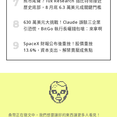
熊市尾聲？10x Research 指比特幣接近
歷史底部，8 月底 6.3 萬美元成關鍵門檻
630 萬美元大挑戰！Claude 誤駭三企業
引恐慌，BitGo 執行長曬錢包嗆：來拿啊
SpaceX 財報公布後重挫！股價重挫
13.6%，資本支出、解禁賣壓成焦點
桑幣正在徵文中，我們想要讓好的東西讓更多人看見！