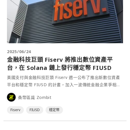
2025/06/24
金融科技巨頭 Fiserv 將推出數位資產平
台，在 Solana 鏈上發行穩定幣 FIUSD
美國支付與金融科技巨頭 Fiserv 週一公布了推出新數位資產
平台和穩定幣 FIUSD 的計畫，加入一波傳統金融企業爭相搶
進穩定幣市場的浪潮。Fiserv 是財富世界 500 強公司，每年
桑幣區識 Zombit
處理 900 億筆交易。⋯
Fiserv
FIUSD
穩定幣