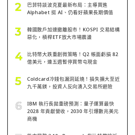
巴菲特談波克夏最新布局：主導買進
Alphabet 挺 AI、仍看好蘋果長期價值
韓國散戶加速撤離股市！KOSPI 交易結構
惡化，槓桿ETF放大市場震盪
比特幣大跌重創微策略！Q2 帳面虧損 82
億美元，連五週暫停買幣屯現金
Coldcard冷錢包漏洞延燒！損失擴大至近
九千萬鎂，投資人反向湧入交易所避險
IBM 執行長拋重磅預測：量子運算最快
2028 年貢獻營收，2030 年引爆數兆美元
商機