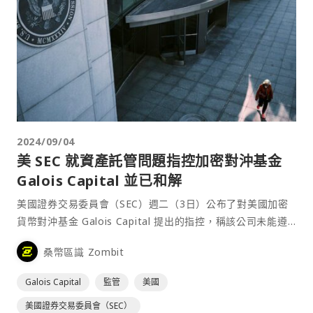
2024/09/04
美 SEC 就資產託管問題指控加密對沖基金
Galois Capital 並已和解
美國證券交易委員會（SEC）週二（3日）公布了對美國加密
貨幣對沖基金 Galois Capital 提出的指控，稱該公司未能遵
守與保護客戶資產（包括作為證券發行和出售的加密資產）相
桑幣區識 Zombit
關的要求，並發現其在贖回所要求的通知期方面誤導了基金投
資者。⋯
Galois Capital
監管
美國
美國證券交易委員會（SEC）