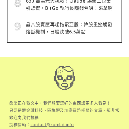
630 萬美元大挑戰！Claude 誤駭三企業
引恐慌，BitGo 執行長曬錢包嗆：來拿啊
晶片股賣壓再起拖累亞股：韓股重挫觸發
熔斷機制，日股跌破6.5萬點
桑幣正在徵文中，我們想要讓好的東西讓更多人看見！
只要是跟金融科技、區塊鏈及加密貨幣相關的文章，都非常
歡迎向我們投稿
投稿信箱：
contact@zombit.info