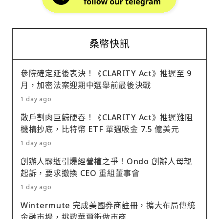
桑幣快訊
參院確定延後表決！《CLARITY Act》推遲至 9
月，加密法案迎期中選舉前最後決戰
1 day ago
散戶割肉巨鯨硬吞！《CLARITY Act》推遲難阻
機構抄底，比特幣 ETF 單週吸金 7.5 億美元
1 day ago
創辦人驟逝引爆經營權之爭！Ondo 創辦人母親
起訴，要求撤換 CEO 重組董事會
1 day ago
Wintermute 完成美國券商註冊，擴大布局傳統
金融市場，挑戰華爾街做市商