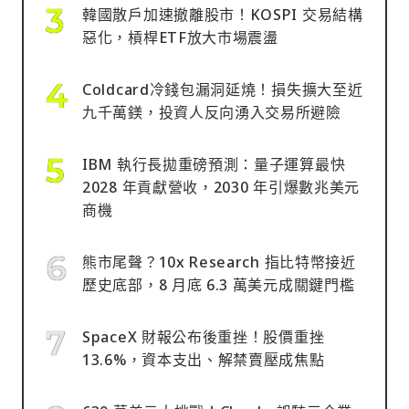
韓國散戶加速撤離股市！KOSPI 交易結構
惡化，槓桿ETF放大市場震盪
Coldcard冷錢包漏洞延燒！損失擴大至近
九千萬鎂，投資人反向湧入交易所避險
IBM 執行長拋重磅預測：量子運算最快
2028 年貢獻營收，2030 年引爆數兆美元
商機
熊市尾聲？10x Research 指比特幣接近
歷史底部，8 月底 6.3 萬美元成關鍵門檻
SpaceX 財報公布後重挫！股價重挫
13.6%，資本支出、解禁賣壓成焦點