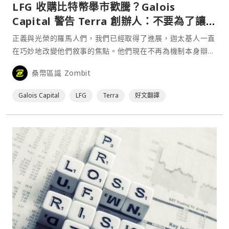
LFG 收購比特幣舉市歡騰？Galois
Capital 警告 Terra 創辦人：不要為了讓自
己大到不能倒而拖垮整個產業
正義與光榮的羅馬人們，我們已經取得了進展，迦太基人一直
在巧妙地改變他們敘事的焦點。他們現在不再為機制本身辯
護，而是不斷強調這一切都與實用性有關。 密切注意，他們
桑幣區識 Zombit
已經含蓄地承認其機制可能並不健全，緊抓著他們宣稱的所有
論點，不要讓他們狡猾地擺脫捍衛自身機制的義務，hornets
Galois Capital
LFG
Terra
好文翻譯
與 Do（Do Kwon）的山寨幣似乎都在⋯