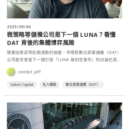
2025/09/04
微策略等儲備公司是下一個 LUNA？看懂
DAT 背後的集體博弈風險
隨著加密貨幣近期漲勢的放緩，市場對數位資產儲備（DAT）
公司是否會是下一個引發「LUNA 級利空事件」的討論也逐漸
升溫。對此，過去曾經因為提早預知 UST 風險，並且高點放
zombit jeff
空而一戰成名的 Galois Capital 共同創辦人 Kevin Zhou 也
在社群平台發表⋯
Galois Capital
名人觀點
數位資產儲備（DAT）