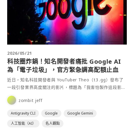
2026/05/21
科技圈炸鍋！知名開發者痛批 Google AI
為「電子垃圾」，官方緊急調高配額止血
近日，知名科技開發者與 YouTuber Theo（t3․gg）發布了
一段引發業界高度關注的影片，標題為「我害怕製作這段影
片」。他在影片中以極其強烈的措辭，抨擊 G⋯
zombit jeff
Antigravity CLI
Google
Google Gemini
人工智能（AI）
名人觀點