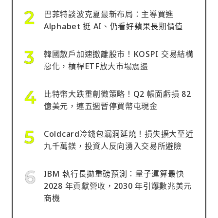
巴菲特談波克夏最新布局：主導買進
Alphabet 挺 AI、仍看好蘋果長期價值
韓國散戶加速撤離股市！KOSPI 交易結構
惡化，槓桿ETF放大市場震盪
比特幣大跌重創微策略！Q2 帳面虧損 82
億美元，連五週暫停買幣屯現金
Coldcard冷錢包漏洞延燒！損失擴大至近
九千萬鎂，投資人反向湧入交易所避險
IBM 執行長拋重磅預測：量子運算最快
2028 年貢獻營收，2030 年引爆數兆美元
商機