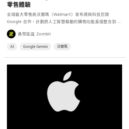
零售體驗
全球最大零售商沃爾瑪（Walmart）宣布將與科技巨頭
Google 合作，計劃把人工智慧驅動的購物功能直接整合到 AI
聊天機器人 Gemini。此舉象徵兩家公司正加碼押注一個由自
桑幣區識 Zombit
主「代理式」（agentic）系統主導的未來商務模式。⋯
AI
Google Gemini
沃爾瑪