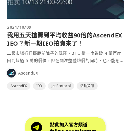
2021/10/09
我用五天搶籌到平均收益90倍的AscendEX
IEO？新一期IEO拍賣來了！
二級市場近日擺脫前陣子的低迷，BTC 從一度跌破 4 萬再度
回到超過 5 萬的價位，但在關注整體幣價的同時，也不能忽
略加密貨幣領域中的股權與代幣融資活動仍然相當活躍，包含
AscendEX
私募、ICO、IEO、IDO 在內的融資活動，大多數投資人都不
會輕易放過。 那麼，最近有什麼值得參與的融資活動呢？正
AscendEX
IEO
Jet Protocol
活動資訊
巧，加密貨幣交易所 Ascend⋯