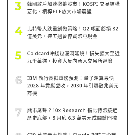
韓國散戶加速撤離股市！KOSPI 交易結構
惡化，槓桿ETF放大市場震盪
比特幣大跌重創微策略！Q2 帳面虧損 82
億美元，連五週暫停買幣屯現金
Coldcard冷錢包漏洞延燒！損失擴大至近
九千萬鎂，投資人反向湧入交易所避險
IBM 執行長拋重磅預測：量子運算最快
2028 年貢獻營收，2030 年引爆數兆美元
商機
熊市尾聲？10x Research 指比特幣接近
歷史底部，8 月底 6.3 萬美元成關鍵門檻
630 萬美元大挑戰！Claude 誤駭三企業