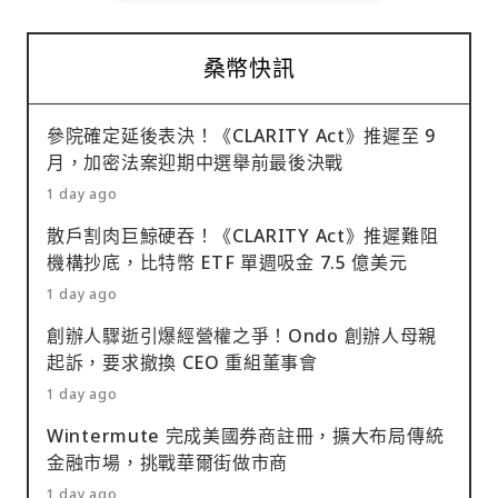
桑幣快訊
參院確定延後表決！《CLARITY Act》推遲至 9
月，加密法案迎期中選舉前最後決戰
1 day ago
散戶割肉巨鯨硬吞！《CLARITY Act》推遲難阻
機構抄底，比特幣 ETF 單週吸金 7.5 億美元
1 day ago
創辦人驟逝引爆經營權之爭！Ondo 創辦人母親
起訴，要求撤換 CEO 重組董事會
1 day ago
Wintermute 完成美國券商註冊，擴大布局傳統
金融市場，挑戰華爾街做市商
1 day ago