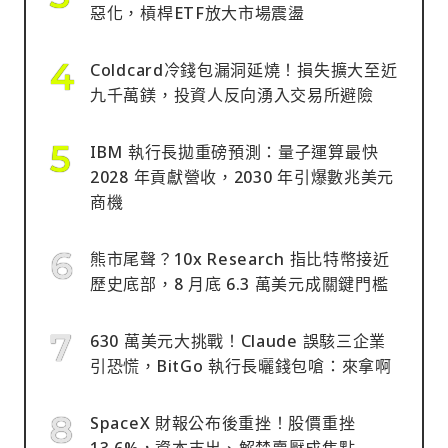
惡化，槓桿ETF放大市場震盪
Coldcard冷錢包漏洞延燒！損失擴大至近
九千萬鎂，投資人反向湧入交易所避險
IBM 執行長拋重磅預測：量子運算最快
2028 年貢獻營收，2030 年引爆數兆美元
商機
熊市尾聲？10x Research 指比特幣接近
歷史底部，8 月底 6.3 萬美元成關鍵門檻
630 萬美元大挑戰！Claude 誤駭三企業
引恐慌，BitGo 執行長曬錢包嗆：來拿啊
SpaceX 財報公布後重挫！股價重挫
13.6%，資本支出、解禁賣壓成焦點