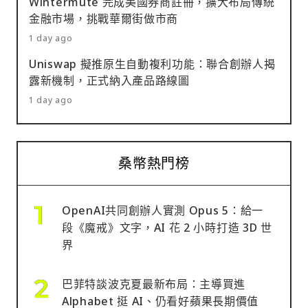
Wintermute 完成美國券商註冊，擴大布局傳統
金融市場，挑戰華爾街做市商
1 day ago
Uniswap 擬推原生自動複利功能：聯合創辦人揭
露新機制，正式納入產品路線圖
1 day ago
桑幣熱門榜
OpenAI共同創辦人實測 Opus 5：給一
段《魔戒》文字，AI 花 2 小時打造 3D 世
界
巴菲特談波克夏最新布局：主導買進
Alphabet 挺 AI、仍看好蘋果長期價值