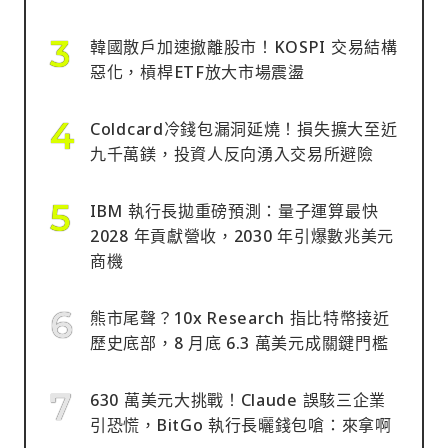
韓國散戶加速撤離股市！KOSPI 交易結構
惡化，槓桿ETF放大市場震盪
Coldcard冷錢包漏洞延燒！損失擴大至近
九千萬鎂，投資人反向湧入交易所避險
IBM 執行長拋重磅預測：量子運算最快
2028 年貢獻營收，2030 年引爆數兆美元
商機
熊市尾聲？10x Research 指比特幣接近
歷史底部，8 月底 6.3 萬美元成關鍵門檻
630 萬美元大挑戰！Claude 誤駭三企業
引恐慌，BitGo 執行長曬錢包嗆：來拿啊