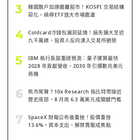
韓國散戶加速撤離股市！KOSPI 交易結構
惡化，槓桿ETF放大市場震盪
Coldcard冷錢包漏洞延燒！損失擴大至近
九千萬鎂，投資人反向湧入交易所避險
IBM 執行長拋重磅預測：量子運算最快
2028 年貢獻營收，2030 年引爆數兆美元
商機
熊市尾聲？10x Research 指比特幣接近
歷史底部，8 月底 6.3 萬美元成關鍵門檻
SpaceX 財報公布後重挫！股價重挫
13.6%，資本支出、解禁賣壓成焦點