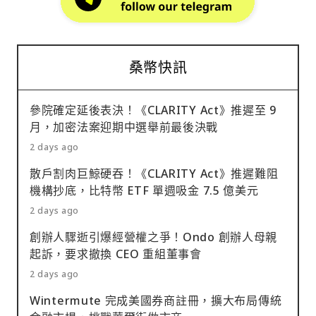
桑幣快訊
參院確定延後表決！《CLARITY Act》推遲至 9
月，加密法案迎期中選舉前最後決戰
2 days ago
散戶割肉巨鯨硬吞！《CLARITY Act》推遲難阻
機構抄底，比特幣 ETF 單週吸金 7.5 億美元
2 days ago
創辦人驟逝引爆經營權之爭！Ondo 創辦人母親
起訴，要求撤換 CEO 重組董事會
2 days ago
Wintermute 完成美國券商註冊，擴大布局傳統