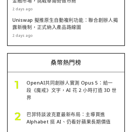
金融市場，挑戰華爾街做市商
2 days ago
Uniswap 擬推原生自動複利功能：聯合創辦人揭
露新機制，正式納入產品路線圖
2 days ago
桑幣熱門榜
OpenAI共同創辦人實測 Opus 5：給一
段《魔戒》文字，AI 花 2 小時打造 3D 世
界
巴菲特談波克夏最新布局：主導買進
Alphabet 挺 AI、仍看好蘋果長期價值