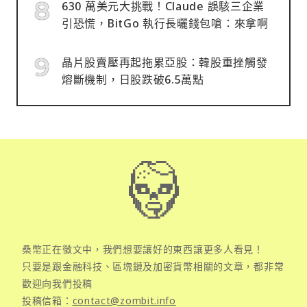
630 萬美元大挑戰！Claude 誤駭三企業
引恐慌，BitGo 執行長曬錢包嗆：來拿啊
晶片股賣壓再起拖累亞股：韓股重挫觸發
熔斷機制，日股跌破6.5萬點
桑幣正在徵文中，我們想要讓好的東西讓更多人看見！
只要是跟金融科技、區塊鏈及加密貨幣相關的文章，都非常
歡迎向我們投稿
投稿信箱：
contact@zombit.info