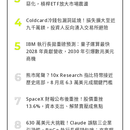
惡化，槓桿ETF放大市場震盪
Coldcard冷錢包漏洞延燒！損失擴大至近
九千萬鎂，投資人反向湧入交易所避險
IBM 執行長拋重磅預測：量子運算最快
2028 年貢獻營收，2030 年引爆數兆美元
商機
熊市尾聲？10x Research 指比特幣接近
歷史底部，8 月底 6.3 萬美元成關鍵門檻
SpaceX 財報公布後重挫！股價重挫
13.6%，資本支出、解禁賣壓成焦點
630 萬美元大挑戰！Claude 誤駭三企業
引恐慌，BitGo 執行長曬錢包嗆：來拿啊