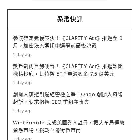
桑幣快訊
參院確定延後表決！《CLARITY Act》推遲至 9
月，加密法案迎期中選舉前最後決戰
1 day ago
散戶割肉巨鯨硬吞！《CLARITY Act》推遲難阻
機構抄底，比特幣 ETF 單週吸金 7.5 億美元
1 day ago
創辦人驟逝引爆經營權之爭！Ondo 創辦人母親
起訴，要求撤換 CEO 重組董事會
1 day ago
Wintermute 完成美國券商註冊，擴大布局傳統
金融市場，挑戰華爾街做市商
1 day ago