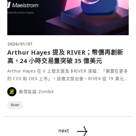
2026/01/07
Arthur Hayes 提及 RIVER；幣價再創新
高，24 小時交易量突破 35 億美元
Arthur Hayes 在 X 上發文提及 $RIVER 漲幅：「需要在更多
的 CEX 和 DEX 上市」。該推文發出後，RIVER 從 19 美元短
暫上漲至近 26 美元，漲幅達 36%。之後 Arthur Hayes 再次
桑幣區識 Zombit
呼籲 Binance、Bybit 等 CE⋯
River
next