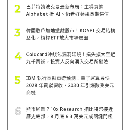
巴菲特談波克夏最新布局：主導買進
Alphabet 挺 AI、仍看好蘋果長期價值
韓國散戶加速撤離股市！KOSPI 交易結構
惡化，槓桿ETF放大市場震盪
Coldcard冷錢包漏洞延燒！損失擴大至近
九千萬鎂，投資人反向湧入交易所避險
IBM 執行長拋重磅預測：量子運算最快
2028 年貢獻營收，2030 年引爆數兆美元
商機
熊市尾聲？10x Research 指比特幣接近
歷史底部，8 月底 6.3 萬美元成關鍵門檻