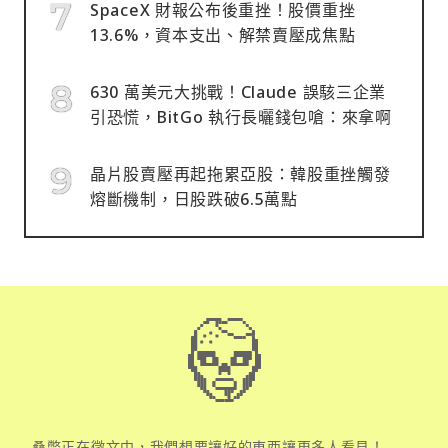
SpaceX 財報公布後重挫！股價重挫
13.6%，資本支出、解禁賣壓成焦點
630 萬美元大挑戰！Claude 誤駭三企業
引恐慌，BitGo 執行長曬錢包嗆：來拿啊
晶片股賣壓再起拖累亞股：韓股重挫觸發
熔斷機制，日股跌破6.5萬點
桑幣正在徵文中，我們想要讓好的東西讓更多人看見！