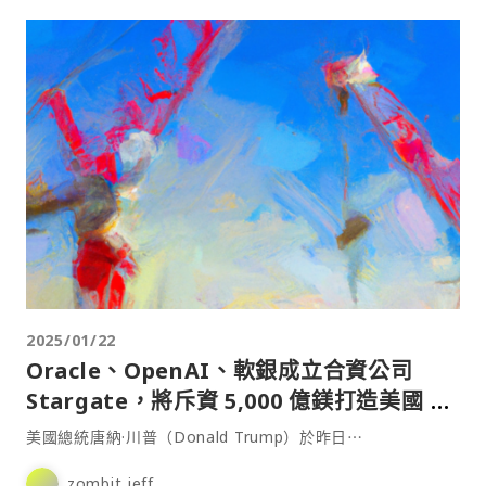
2025/01/22
Oracle、OpenAI、軟銀成立合資公司
Stargate，將斥資 5,000 億鎂打造美國 AI
基建
美國總統唐納·川普（Donald Trump）於昨日⋯
zombit jeff