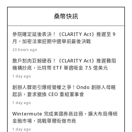
桑幣快訊
參院確定延後表決！《CLARITY Act》推遲至 9
月，加密法案迎期中選舉前最後決戰
23 hours ago
散戶割肉巨鯨硬吞！《CLARITY Act》推遲難阻
機構抄底，比特幣 ETF 單週吸金 7.5 億美元
1 day ago
創辦人驟逝引爆經營權之爭！Ondo 創辦人母親
起訴，要求撤換 CEO 重組董事會
1 day ago
Wintermute 完成美國券商註冊，擴大布局傳統
金融市場，挑戰華爾街做市商
1 day ago