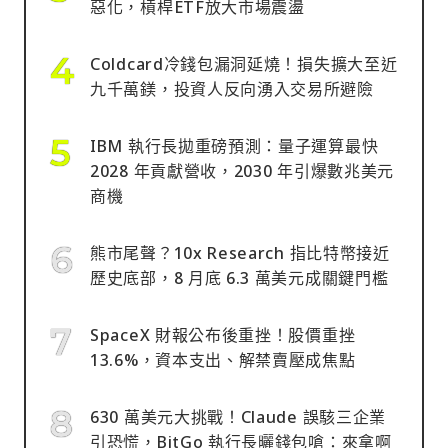
惡化，槓桿ETF放大市場震盪
Coldcard冷錢包漏洞延燒！損失擴大至近
九千萬鎂，投資人反向湧入交易所避險
IBM 執行長拋重磅預測：量子運算最快
2028 年貢獻營收，2030 年引爆數兆美元
商機
熊市尾聲？10x Research 指比特幣接近
歷史底部，8 月底 6.3 萬美元成關鍵門檻
SpaceX 財報公布後重挫！股價重挫
13.6%，資本支出、解禁賣壓成焦點
630 萬美元大挑戰！Claude 誤駭三企業
引恐慌，BitGo 執行長曬錢包嗆：來拿啊