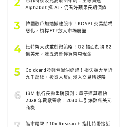
巴菲特談波克夏最新布局：主導買進
Alphabet 挺 AI、仍看好蘋果長期價值
韓國散戶加速撤離股市！KOSPI 交易結構
惡化，槓桿ETF放大市場震盪
比特幣大跌重創微策略！Q2 帳面虧損 82
億美元，連五週暫停買幣屯現金
Coldcard冷錢包漏洞延燒！損失擴大至近
九千萬鎂，投資人反向湧入交易所避險
IBM 執行長拋重磅預測：量子運算最快
2028 年貢獻營收，2030 年引爆數兆美元
商機
熊市尾聲？10x Research 指比特幣接近