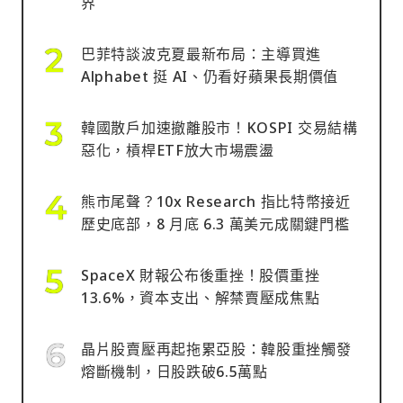
界
巴菲特談波克夏最新布局：主導買進
Alphabet 挺 AI、仍看好蘋果長期價值
韓國散戶加速撤離股市！KOSPI 交易結構
惡化，槓桿ETF放大市場震盪
熊市尾聲？10x Research 指比特幣接近
歷史底部，8 月底 6.3 萬美元成關鍵門檻
SpaceX 財報公布後重挫！股價重挫
13.6%，資本支出、解禁賣壓成焦點
晶片股賣壓再起拖累亞股：韓股重挫觸發
熔斷機制，日股跌破6.5萬點