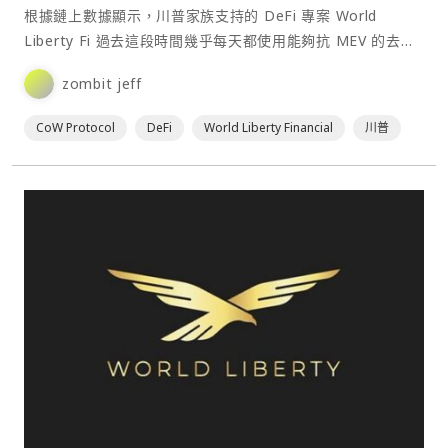
50%
根據鏈上數據顯示，川普家族支持的 DeFi 專案 World
Liberty Fi 過去這段時間幾乎每天都使用能夠抗 MEV 的去中
心化交易所聚合協議 CoW Protocol 進行交易。⋯
zombit jeff
CoW Protocol
DeFi
World Liberty Financial
川普