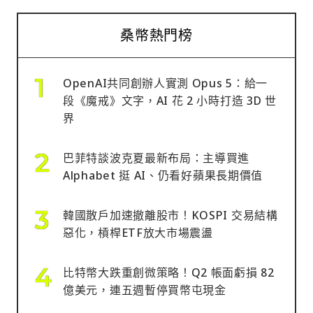
桑幣熱門榜
OpenAI共同創辦人實測 Opus 5：給一
段《魔戒》文字，AI 花 2 小時打造 3D 世
界
巴菲特談波克夏最新布局：主導買進
Alphabet 挺 AI、仍看好蘋果長期價值
韓國散戶加速撤離股市！KOSPI 交易結構
惡化，槓桿ETF放大市場震盪
比特幣大跌重創微策略！Q2 帳面虧損 82
億美元，連五週暫停買幣屯現金