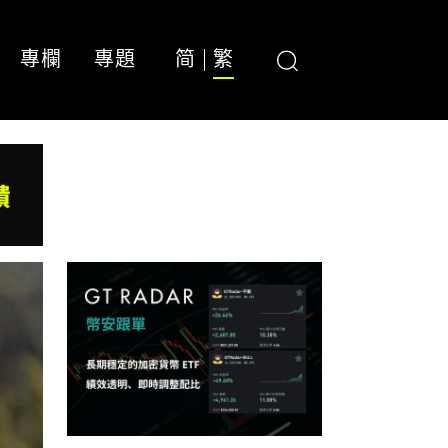
專欄
專題
简
繁