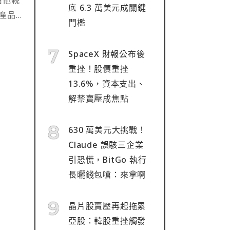
底 6.3 萬美元成關鍵
來產品
門檻
LP
⋯
SpaceX 財報公布後
重挫！股價重挫
13.6%，資本支出、
解禁賣壓成焦點
630 萬美元大挑戰！
Claude 誤駭三企業
引恐慌，BitGo 執行
長曬錢包嗆：來拿啊
晶片股賣壓再起拖累
亞股：韓股重挫觸發