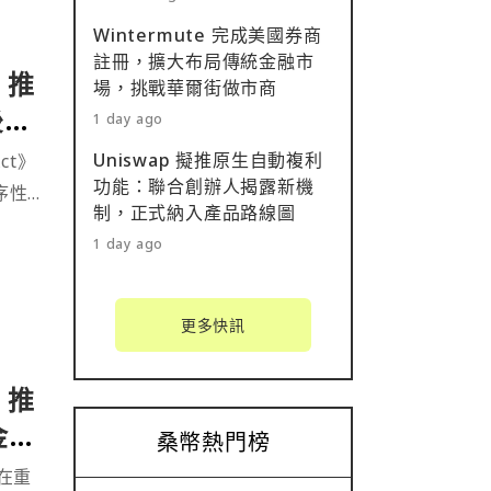
Wintermute 完成美國券商
註冊，擴大布局傳統金融市
》推
場，挑戰華爾街做市商
後決
1 day ago
Uniswap 擬推原生自動複利
ct》
功能：聯合創辦人揭露新機
序性投
制，正式納入產品路線圖
1 day ago
更多快訊
》推
金
桑幣熱門榜
在重