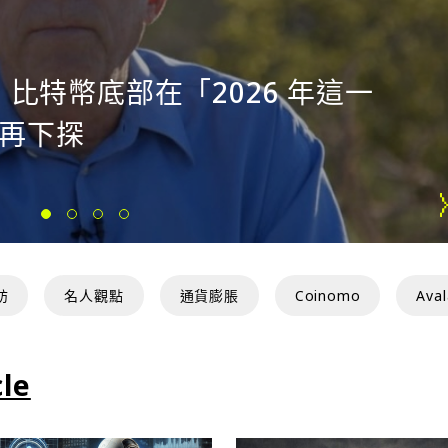
：比特幣底部在「2026 年這一
再下探
訪
名人觀點
通貨膨脹
Coinomo
Ava
BGP
Arbitrum
Altcoin
le