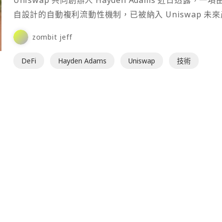
自設計的自動複利流動性機制，已被納入 Uniswap 未
路線圖，未來有望應用於一般 Uniswap 流動性部位，讓 
zombit jeff
無須手動提領及再投入手續費，即可實現收益自動複利。
DeFi
Hayden Adams
Uniswap
技術