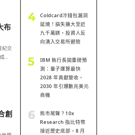
Coldcard冷錢包漏洞
延燒！損失擴大至近
大布
九千萬鎂，投資人反
向湧入交易所避險
經紀交
成為
IBM 執行長拋重磅預
測：量子運算最快
2028 年貢獻營收，
2030 年引爆數兆美元
商機
合創
熊市尾聲？10x
圖
Research 指比特幣
接近歷史底部，8 月
項由他親