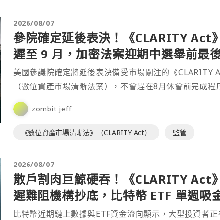
2026/08/07
參院確定延後表決！《CLARITY Act
遲至 9 月，加密法案迎期中選舉前最
戰
美國參議院確定將延後表決備受市場關注的《CLARITY A
（數位資產市場清晰法案），不會趕在8月休會前完成程
票，而是延至國會9月中旬復會後處理。此舉意味⋯
zombit jeff
《數位資產市場清晰法》（CLARITY Act）
監管
2026/08/07
散戶割肉巨鯨硬吞！《CLARITY Act
遲難阻機構抄底，比特幣 ETF 單週吸
7.5 億美元
比特幣近期鏈上數據與ETF資金流向顯示，大型投資者正