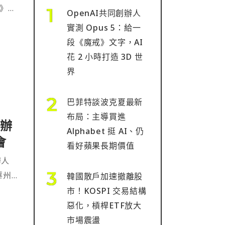
t》立
OpenAI共同創辦人
實測 Opus 5：給一
段《魔戒》文字，AI
花 2 小時打造 3D 世
界
巴菲特談波克夏最新
布局：主導買進
創辦
Alphabet 挺 AI、仍
會
看好蘋果長期價值
辦人
拉華州衡
韓國散戶加速撤離股
市！KOSPI 交易結構
惡化，槓桿ETF放大
市場震盪