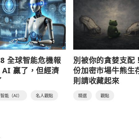
28 全球智能危機報
別被你的貪婪支配
AI 贏了，但經濟
份加密市場牛熊生
了
則請收藏起來
智能（AI）
名人觀點
精選
觀點
e