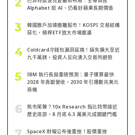
巴菲特談波克夏最新布局：主導買進
Alphabet 挺 AI、仍看好蘋果長期價值
韓國散戶加速撤離股市！KOSPI 交易結構
惡化，槓桿ETF放大市場震盪
Coldcard冷錢包漏洞延燒！損失擴大至近
九千萬鎂，投資人反向湧入交易所避險
IBM 執行長拋重磅預測：量子運算最快
2028 年貢獻營收，2030 年引爆數兆美元
商機
熊市尾聲？10x Research 指比特幣接近
歷史底部，8 月底 6.3 萬美元成關鍵門檻
SpaceX 財報公布後重挫！股價重挫