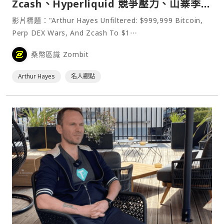
Zcash、Hyperliquid 競爭壓力、山寨季演
變
影片標題："Arthur Hayes Unfiltered: $999,999 Bitcoin,
Perp DEX Wars, And Zcash To $1⋯
桑幣區識 Zombit
Arthur Hayes
名人觀點