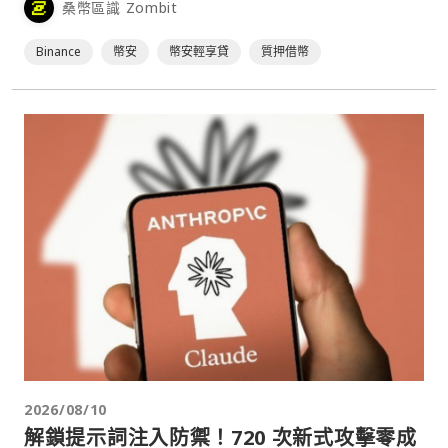
桑幣區識 Zombit
借幣期限內仍可持續賺取收益。
Binance
幣安
幣安輕享貸
質押借幣
2026/08/10
解鎖提示詞注入防禦！720 次新式攻擊零成