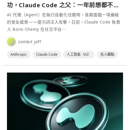
功，Claude Code 之父：一年前想都不敢
想
AI 代理（Agent）在執行自動化任務時，長期面臨一項嚴峻
的安全威脅——提示詞注入攻擊。日前，Claude Code 負責
人 Boris Cherny 在社交平台⋯
zombit jeff
Anthropic
Claude Code
人工智能（AI）
名人觀點