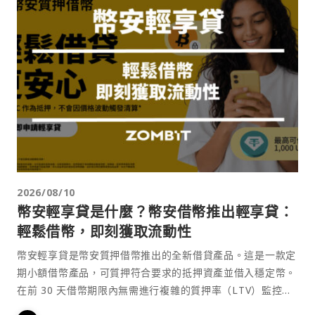
2026/08/10
幣安輕享貸是什麼？幣安借幣推出輕享貸：
輕鬆借幣，即刻獲取流動性
幣安輕享貸是幣安質押借幣推出的全新借貸產品。這是一款定
期小額借幣產品，可質押符合要求的抵押資產並借入穩定幣。
在前 30 天借幣期限內無需進行複雜的質押率（LTV）監控，
也不用擔心因價格波動而觸發強制平倉。同時抵押資產在整個