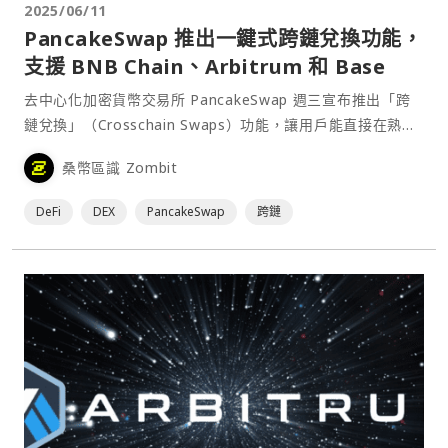
2025/06/11
PancakeSwap 推出一鍵式跨鏈兌換功能，
支援 BNB Chain、Arbitrum 和 Base
去中心化加密貨幣交易所 PancakeSwap 週三宣布推出「跨
鏈兌換」（Crosschain Swaps）功能，讓用戶能直接在熟悉
的平台介面上，於 BNB Chain、Arbitrum 和 Base 等三個
桑幣區識 Zombit
區塊鏈之間一鍵完成代幣兌換。⋯
DeFi
DEX
PancakeSwap
跨鏈