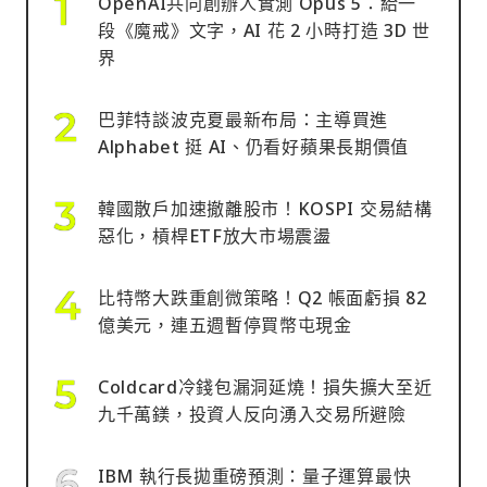
OpenAI共同創辦人實測 Opus 5：給一
段《魔戒》文字，AI 花 2 小時打造 3D 世
界
巴菲特談波克夏最新布局：主導買進
Alphabet 挺 AI、仍看好蘋果長期價值
韓國散戶加速撤離股市！KOSPI 交易結構
惡化，槓桿ETF放大市場震盪
比特幣大跌重創微策略！Q2 帳面虧損 82
億美元，連五週暫停買幣屯現金
Coldcard冷錢包漏洞延燒！損失擴大至近
九千萬鎂，投資人反向湧入交易所避險
IBM 執行長拋重磅預測：量子運算最快