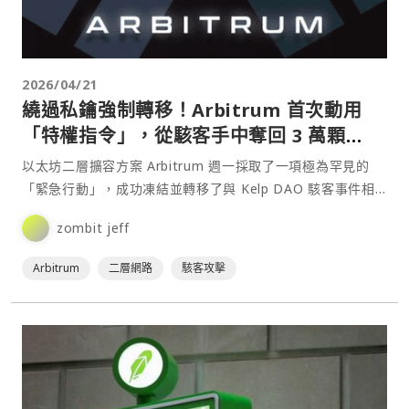
2026/04/21
繞過私鑰強制轉移！Arbitrum 首次動用
「特權指令」，從駭客手中奪回 3 萬顆
ETH
以太坊二層擴容方案 Arbitrum 週一採取了一項極為罕見的
「緊急行動」，成功凍結並轉移了與 Kelp DAO 駭客事件相
關的 30,766 顆以太幣（ETH），⋯
zombit jeff
Arbitrum
二層網路
駭客攻擊