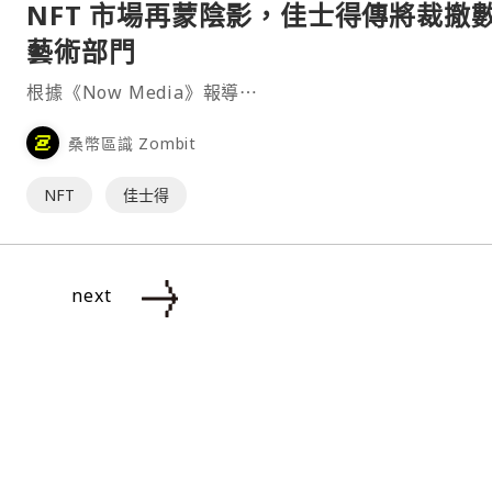
NFT 市場再蒙陰影，佳士得傳將裁撤
藝術部門
根據《Now Media》報導⋯
桑幣區識 Zombit
NFT
佳士得
next