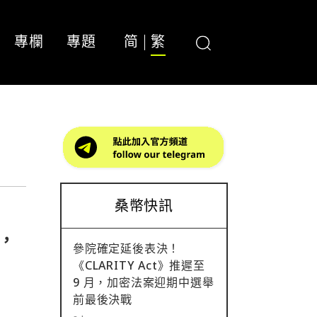
專欄
專題
简
繁
桑幣快訊
卡，
參院確定延後表決！
《CLARITY Act》推遲至
9 月，加密法案迎期中選舉
前最後決戰