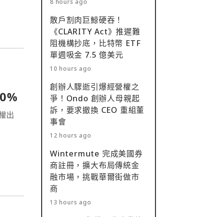
8 hours ago
散戶割肉巨鯨硬吞！
《CLARITY Act》推遲難
阻機構抄底，比特幣 ETF
單週吸金 7.5 億美元
10 hours ago
創辦人驟逝引爆經營權之
00%
爭！Ondo 創辦人母親起
訴，要求撤換 CEO 重組董
股權出
事會
12 hours ago
Wintermute 完成美國券
商註冊，擴大布局傳統金
融市場，挑戰華爾街做市
商
13 hours ago