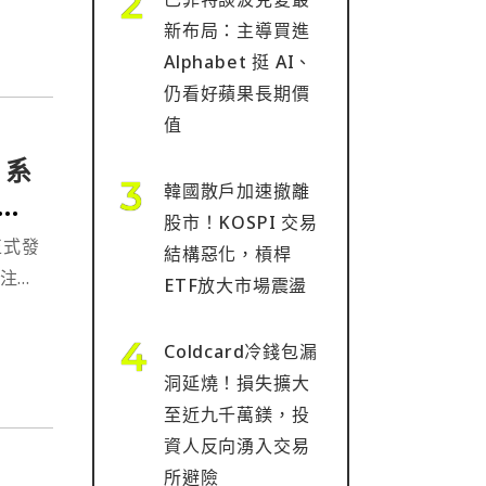
新布局：主導買進
Alphabet 挺 AI、
仍看好蘋果長期價
值
 系
韓國散戶加速撤離
萬美
股市！KOSPI 交易
正式發
結構惡化，槓桿
關注。
ETF放大市場震盪
Coldcard冷錢包漏
洞延燒！損失擴大
至近九千萬鎂，投
資人反向湧入交易
所避險