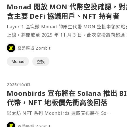
Monad 開放 MON 代幣空投確認，對
含主要 DeFi 協議用戶、NFT 持有者
Layer 1 區塊鏈 Monad 的原生代幣 MON 空投申領網
上線，將開放至 2025 年 11 月 3 日。此次空投將向超過 
萬名加密社群成員進行代幣分配，涵蓋五個主要類別，包
桑幣區識 Zombit
5500 名 Monad 社群成員、區塊鏈重度使用者、更廣泛
密參與者⋯
Monad
空投
2025/10/03
Moonbirds 宣布將在 Solana 推出 B
代幣，NFT 地板價先衝高後回落
以太坊 NFT 系列 Moonbirds 週四宣布將在 So⋯
桑幣區識 Zombit