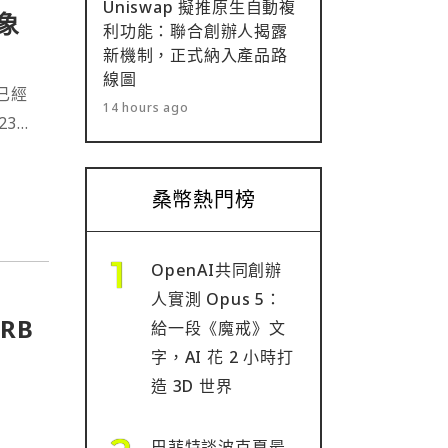
Uniswap 擬推原生自動複
象
利功能：聯合創辦人揭露
新機制，正式納入產品路
線圖
站已經
14 hours ago
23
括
的加
桑幣熱門榜
OpenAI共同創辦
人實測 Opus 5：
IRB
給一段《魔戒》文
字，AI 花 2 小時打
造 3D 世界
巴菲特談波克夏最