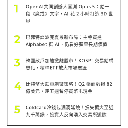
OpenAI共同創辦人實測 Opus 5：給一
段《魔戒》文字，AI 花 2 小時打造 3D 世
界
巴菲特談波克夏最新布局：主導買進
Alphabet 挺 AI、仍看好蘋果長期價值
韓國散戶加速撤離股市！KOSPI 交易結構
惡化，槓桿ETF放大市場震盪
比特幣大跌重創微策略！Q2 帳面虧損 82
億美元，連五週暫停買幣屯現金
Coldcard冷錢包漏洞延燒！損失擴大至近
九千萬鎂，投資人反向湧入交易所避險