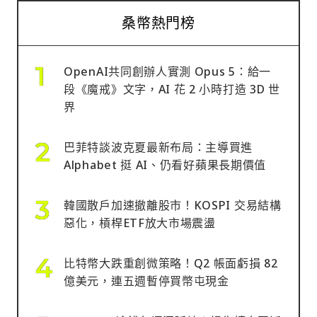
桑幣熱門榜
OpenAI共同創辦人實測 Opus 5：給一
段《魔戒》文字，AI 花 2 小時打造 3D 世
界
巴菲特談波克夏最新布局：主導買進
Alphabet 挺 AI、仍看好蘋果長期價值
韓國散戶加速撤離股市！KOSPI 交易結構
惡化，槓桿ETF放大市場震盪
比特幣大跌重創微策略！Q2 帳面虧損 82
億美元，連五週暫停買幣屯現金