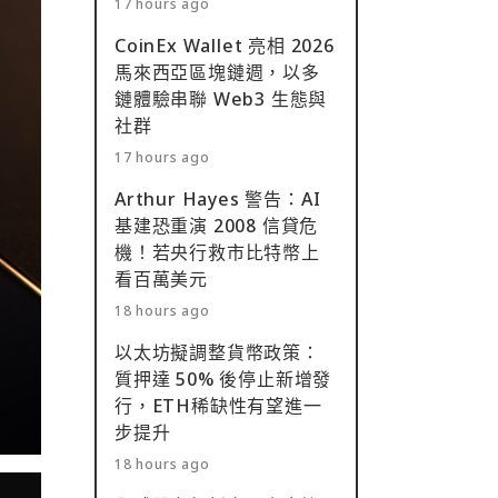
17 hours ago
CoinEx Wallet 亮相 2026
馬來西亞區塊鏈週，以多
鏈體驗串聯 Web3 生態與
社群
17 hours ago
Arthur Hayes 警告：AI
基建恐重演 2008 信貸危
機！若央行救市比特幣上
看百萬美元
18 hours ago
以太坊擬調整貨幣政策：
質押達 50% 後停止新增發
行，ETH稀缺性有望進一
步提升
18 hours ago