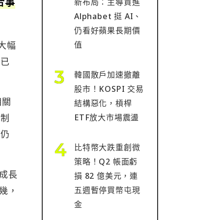
合事
新布局：主導買進
Alphabet 挺 AI、
仍看好蘋果長期價
已大幅
值
乎已
韓國散戶加速撤離
股市！KOSPI 交易
相關
結構惡化，槓桿
照制
ETF放大市場震盪
景仍
比特幣大跌重創微
策略！Q2 帳面虧
快成長
損 82 億美元，連
可幾，
五週暫停買幣屯現
金