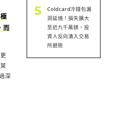
Coldcard冷錢包漏
臨極
洞延燒！損失擴大
，而
至近九千萬鎂，投
資人反向湧入交易
所避險
立更
貝萊
過深