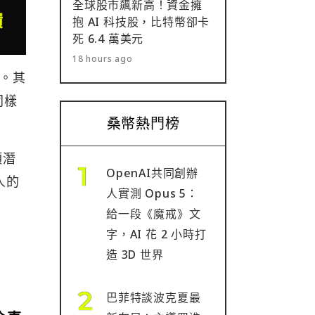
全球股市飆新高！資金擁
抱 AI 科技股，比特幣卻卡
死 6.4 萬美元
18 hours ago
性。其
同樣
桑幣熱門榜
項潛
OpenAI共同創辦
人的
人實測 Opus 5：
給一段《魔戒》文
字，AI 花 2 小時打
屬
造 3D 世界
巴菲特談波克夏最