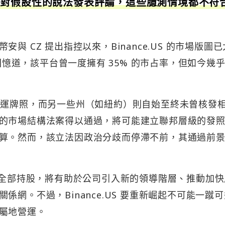
法對假設性的說法發表評論，這些臆測情境都不符
 CZ 提出指控以來，Binance.US 的市場版圖
上回憶道，該平台曾一度擁有 35% 的市占率，但如今幾
S 的營運牌照，而另一些州（如紐約）則自始至終未曾核發
的市場結構法案得以通過，將可能建立聯邦層級的發
算。然而，該立法因政治分歧而停滯不前，其通過前
分或全部持股，將有助於公司引入新的領導階層、推動加
網。不過，Binance.US 要重新崛起不可能一蹴
屬地營運。