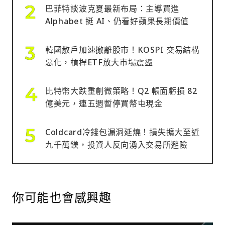
巴菲特談波克夏最新布局：主導買進
Alphabet 挺 AI、仍看好蘋果長期價值
韓國散戶加速撤離股市！KOSPI 交易結構
惡化，槓桿ETF放大市場震盪
比特幣大跌重創微策略！Q2 帳面虧損 82
億美元，連五週暫停買幣屯現金
Coldcard冷錢包漏洞延燒！損失擴大至近
九千萬鎂，投資人反向湧入交易所避險
你可能也會感興趣