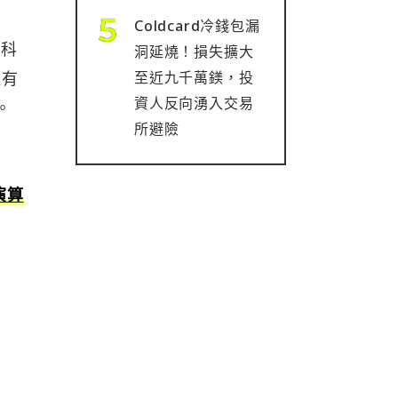
Coldcard冷錢包漏
校科
洞延燒！損失擴大
至近九千萬鎂，投
還有
資人反向湧入交易
。
所避險
演算