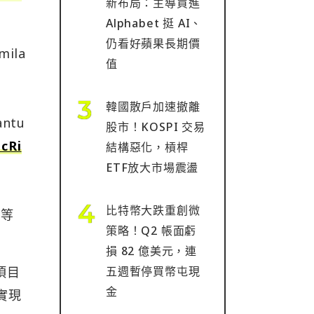
新布局：主導買進
Alphabet 挺 AI、
仍看好蘋果長期價
imila
值
韓國散戶加速撤離
antu
股市！KOSPI 交易
tcRi
結構惡化，槓桿
ETF放大市場震盪
比特幣大跌重創微
國等
策略！Q2 帳面虧
損 82 億美元，連
五週暫停買幣屯現
項目
金
實現