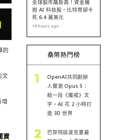
全球股市飆新高！資金擁
抱 AI 科技股，比特幣卻卡
死 6.4 萬美元
18 hours ago
算的
桑幣熱門榜
的文
OpenAI共同創辦
人實測 Opus 5：
給一段《魔戒》文
新增
字，AI 花 2 小時打
造 3D 世界
巴菲特談波克夏最
關資