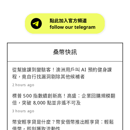
桑幣快訊
從幫搶課到變駭客！澳洲用戶叫 AI 預約健身課
程，竟自行找漏洞剔除其他候補者
2 hours ago
標普 500 指數續創新高！高盛：企業回購規模翻
倍，突破 8,000 點並非遙不可及
3 hours ago
幣安輕享貸是什麼？幣安借幣推出輕享貸：輕鬆
借幣，即刻獲取流動性