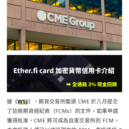
據《
WSJ
》，期貨交易所龍頭 CME 於八月提交
了註冊期貨經紀商（FCMs）的文件。如果申請
獲得批准，CME 將可成為自家交易所的 FCM，