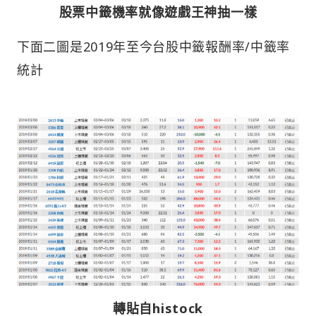
股票中籤機率就像遊戲王神抽一樣
下面二圖是2019年至今台股中籤報酬率/中籤率
統計
轉貼自histock