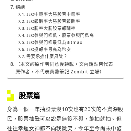
總結
IEO中籤率大勝股票中籤率
IEO報酬率大勝股票報酬率
IEO勝率大勝股票報酬率
IEO參與門檻低、股票參與門檻高
IEO參與門檻最低為Bitmax
IEO投報率最高為幣安
需要承擔什麼風險？
（本文經原作者同意後轉載，文內觀點皆代表
原作者，不代表桑幣筆記 Zombit 立場）
股票篇
身為一個一年抽股票沒10次也有20次的不資深股
民，股票抽籤可以說是無役不與，能抽就抽。但
往往幸運女神都不向我微笑，今年至今尚未中籤