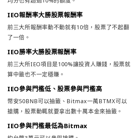
均分也有超過10%的額度。
IEO報酬率大勝股票報酬率
前三大所報酬率動不動就有10倍，股票了不起翻
了一倍。
IEO勝率大勝股票報酬率
前三大所IEO項目是100%讓投資人賺錢，股票就
算中籤也不一定穩賺。
IEO參與門檻低、股票參與門檻高
幣安50BNB可以抽籤、Bitmax一萬BTMX可以
搶購，股票動輒就要拿出數十萬本金來抽籤。
IEO參與門檻最低為Bitmax