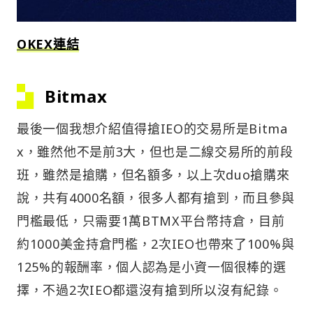
OKEX連結
Bitmax
最後一個我想介紹值得搶IEO的交易所是Bitma
x，雖然他不是前3大，但也是二線交易所的前段
班，雖然是搶購，但名額多，以上次duo搶購來
說，共有4000名額，很多人都有搶到，而且參與
門檻最低，只需要1萬BTMX平台幣持倉，目前
約1000美金持倉門檻，2次IEO也帶來了100%與
125%的報酬率，個人認為是小資一個很棒的選
擇，不過2次IEO都還沒有搶到所以沒有紀錄。