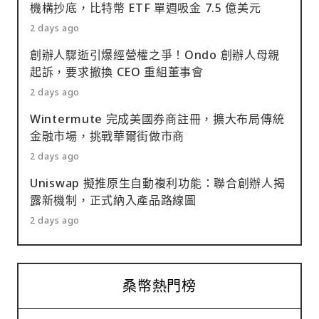
機構抄底，比特幣 ETF 單週吸金 7.5 億美元
2 days ago
創辦人驟逝引爆經營權之爭！Ondo 創辦人母親
起訴，要求撤換 CEO 重組董事會
2 days ago
Wintermute 完成美國券商註冊，擴大布局傳統
金融市場，挑戰華爾街做市商
2 days ago
Uniswap 擬推原生自動複利功能：聯合創辦人揭
露新機制，正式納入產品路線圖
2 days ago
桑幣熱門榜