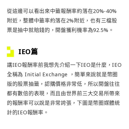
從這邊可以看出來中籤報酬率約落在20%-40%
附近，整體中籤率約落在2%附近，也有三檔股
票是抽中就賠錢的，開盤獲利機率為92.5%。
IEO篇
講IEO報酬率前我想先介紹一下IEO是什麼，IEO
全稱為 Initial Exchange ，簡單來說就是幣圈
版的股票抽籤，認購價格非常低，所以開盤往往
都有數倍的表現，而且由世界前三大交易所帶來
的報酬率可以說是非常誇張，下圖是幣圈媒體統
計的IEO報酬率。