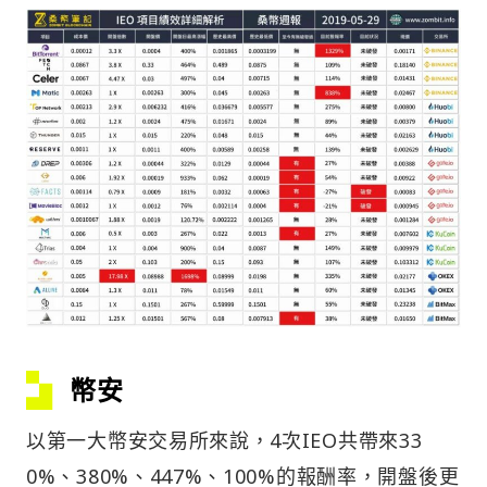
幣安
以第一大幣安交易所來說，4次IEO共帶來33
0%、380%、447%、100%的報酬率，開盤後更