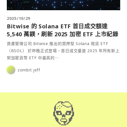
2025/10/29
Bitwise 的 Solana ETF 首日成交額達
5,540 萬鎂，刷新 2025 加密 ETF 上市紀錄
資產管理公司 Bitwise 推出的質押型 Solana 現貨 ETF
（BSOL） 於昨晚正式登場，首日成交量是 2025 年所有新上
架加密貨幣 ETF 中最高的⋯
zombit jeff