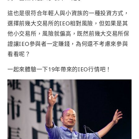
這也是很符合年輕人與小資族的一種投資方式，
選擇前幾大交易所的IEO相對風險，但如果是其
他小交易所，風險就偏高，既然前幾大交易所保
證讓IEO參與者一定賺錢，為何還不考慮來參與
看看呢？
一起來體驗一下19年帶來的IEO行情吧！