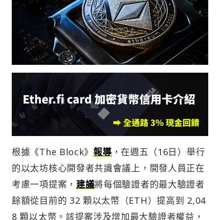
根據《The Block》
報導
，在週五（16日）舉行
的以太坊核心開發者共識會議上，開發人員正在
考慮一項提案，
建議
將每個驗證者的最大驗證者
餘額從目前的 32 顆以太幣（ETH）提高到 2,04
8 顆以太幣。該提案涉及增加最大驗證者權益，