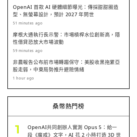
OpenAI 首款 AI 硬體細節曝光：傳採甜甜圈造
型、無螢幕設計，預計 2027 年問世
51 minutes ago
摩根大通執行長示警：市場槓桿水位創新高，隱
性借貸恐放大市場波動
59 minutes ago
非農報告公布前市場轉趨保守：美股收黑拖累亞
股走弱，中東局勢推升避險情緒
1 hour ago
桑幣熱門榜
OpenAI共同創辦人實測 Opus 5：給一
段《魔戒》文字，AI 花 2 小時打造 3D 世