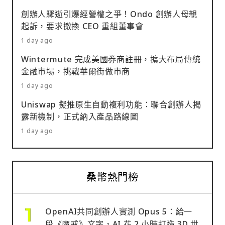
創辦人驟逝引爆經營權之爭！Ondo 創辦人母親
起訴，要求撤換 CEO 重組董事會
1 day ago
Wintermute 完成美國券商註冊，擴大布局傳統
金融市場，挑戰華爾街做市商
1 day ago
Uniswap 擬推原生自動複利功能：聯合創辦人揭
露新機制，正式納入產品路線圖
1 day ago
桑幣熱門榜
OpenAI共同創辦人實測 Opus 5：給一
段《魔戒》文字，AI 花 2 小時打造 3D 世