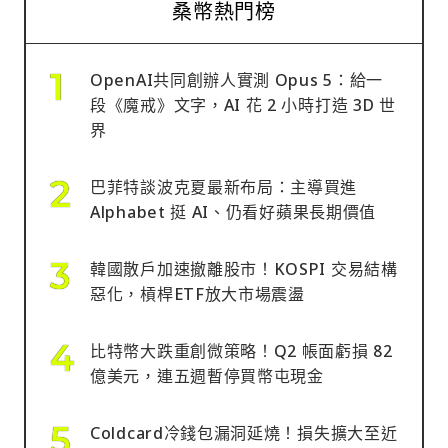
桑幣熱門榜
OpenAI共同創辦人實測 Opus 5：給一
段《魔戒》文字，AI 花 2 小時打造 3D 世
界
巴菲特談波克夏最新布局：主導買進
Alphabet 挺 AI、仍看好蘋果長期價值
韓國散戶加速撤離股市！KOSPI 交易結構
惡化，槓桿ETF放大市場震盪
比特幣大跌重創微策略！Q2 帳面虧損 82
億美元，連五週暫停買幣屯現金
Coldcard冷錢包漏洞延燒！損失擴大至近