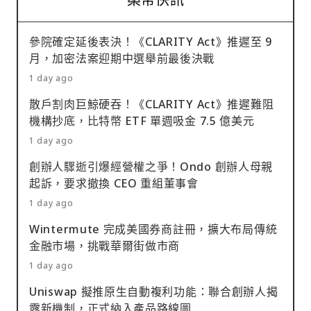
參院確定延後表決！《CLARITY Act》推遲至 9
月，加密法案迎期中選舉前最後決戰
1 day ago
散戶割肉巨鯨硬吞！《CLARITY Act》推遲難阻
機構抄底，比特幣 ETF 單週吸金 7.5 億美元
1 day ago
創辦人驟逝引爆經營權之爭！Ondo 創辦人母親
起訴，要求撤換 CEO 重組董事會
1 day ago
Wintermute 完成美國券商註冊，擴大布局傳統
金融市場，挑戰華爾街做市商
1 day ago
Uniswap 擬推原生自動複利功能：聯合創辦人揭
露新機制，正式納入產品路線圖