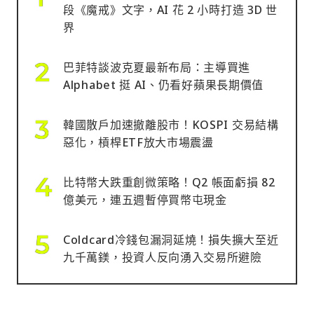
段《魔戒》文字，AI 花 2 小時打造 3D 世
界
巴菲特談波克夏最新布局：主導買進
Alphabet 挺 AI、仍看好蘋果長期價值
韓國散戶加速撤離股市！KOSPI 交易結構
惡化，槓桿ETF放大市場震盪
比特幣大跌重創微策略！Q2 帳面虧損 82
億美元，連五週暫停買幣屯現金
Coldcard冷錢包漏洞延燒！損失擴大至近
九千萬鎂，投資人反向湧入交易所避險