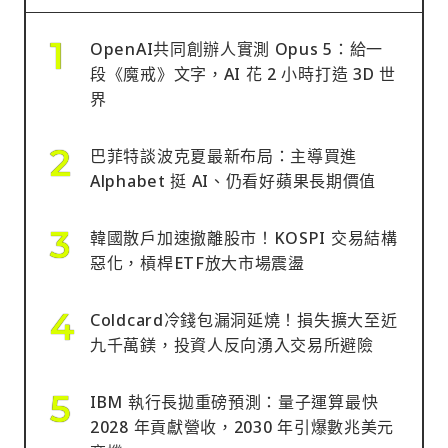
OpenAI共同創辦人實測 Opus 5：給一
段《魔戒》文字，AI 花 2 小時打造 3D 世
界
巴菲特談波克夏最新布局：主導買進
Alphabet 挺 AI、仍看好蘋果長期價值
韓國散戶加速撤離股市！KOSPI 交易結構
惡化，槓桿ETF放大市場震盪
Coldcard冷錢包漏洞延燒！損失擴大至近
九千萬鎂，投資人反向湧入交易所避險
IBM 執行長拋重磅預測：量子運算最快
2028 年貢獻營收，2030 年引爆數兆美元