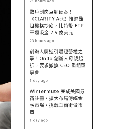
21 hours ago
散戶割肉巨鯨硬吞！
《CLARITY Act》推遲難
阻機構抄底，比特幣 ETF
單週吸金 7.5 億美元
23 hours ago
創辦人驟逝引爆經營權之
爭！Ondo 創辦人母親起
訴，要求撤換 CEO 重組董
事會
1 day ago
Wintermute 完成美國券
商註冊，擴大布局傳統金
融市場，挑戰華爾街做市
商
1 day ago