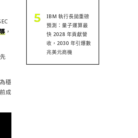
IBM 執行長拋重磅
EC
預測：量子運算最
導
，
快 2028 年貢獻營
收，2030 年引爆數
兆美元商機
優先
認為穩
底前成