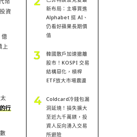
該代幣
新布局：主導買進
構投資
Alphabet 挺 AI、
仍看好蘋果長期價
值
 億
續上
韓國散戶加速撤離
股市！KOSPI 交易
結構惡化，槓桿
ETF放大市場震盪
以太
Coldcard冷錢包漏
的行
洞延燒！損失擴大
至近九千萬鎂，投
資人反向湧入交易
「數
所避險