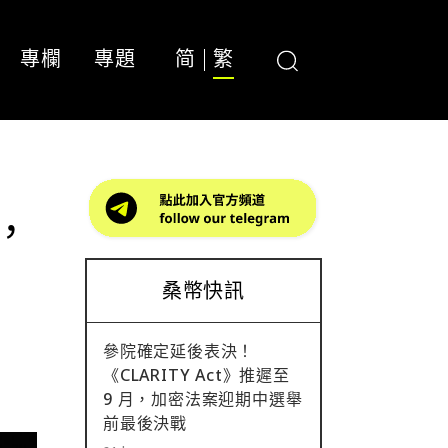
專欄
專題
简
繁
准，
桑幣快訊
參院確定延後表決！
《CLARITY Act》推遲至
9 月，加密法案迎期中選舉
前最後決戰