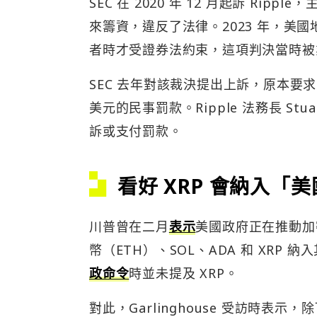
SEC 在 2020 年 12 月起訴 Ri
來籌資，違反了法律。2023 年，美國地方法
者時才受證券法約束，這項判決當時被
SEC 去年對該裁決提出上訴，原本要求 R
美元的民事罰款。Ripple 法務長 Stua
訴或支付罰款。
看好 XRP 會納入「
川普曾在二月
表示
美國政府正在推動加
幣（ETH）、SOL、ADA 和 XRP
政命令
時並未提及 XRP。
對此，Garlinghouse 受訪時