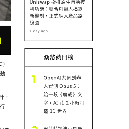
Uniswap 擬推原生自動複
利功能：聯合創辦人揭露
新機制，正式納入產品路
線圖
1 day ago
桑幣熱門榜
C）
行動
OpenAI共同創辦
人實測 Opus 5：
給一段《魔戒》文
估計，
字，AI 花 2 小時打
進行
造 3D 世界
巴菲特談波克夏最