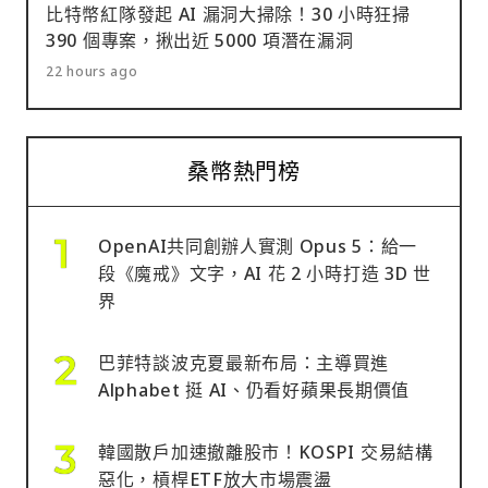
比特幣紅隊發起 AI 漏洞大掃除！30 小時狂掃
390 個專案，揪出近 5000 項潛在漏洞
22 hours ago
桑幣熱門榜
OpenAI共同創辦人實測 Opus 5：給一
段《魔戒》文字，AI 花 2 小時打造 3D 世
界
巴菲特談波克夏最新布局：主導買進
Alphabet 挺 AI、仍看好蘋果長期價值
韓國散戶加速撤離股市！KOSPI 交易結構
惡化，槓桿ETF放大市場震盪