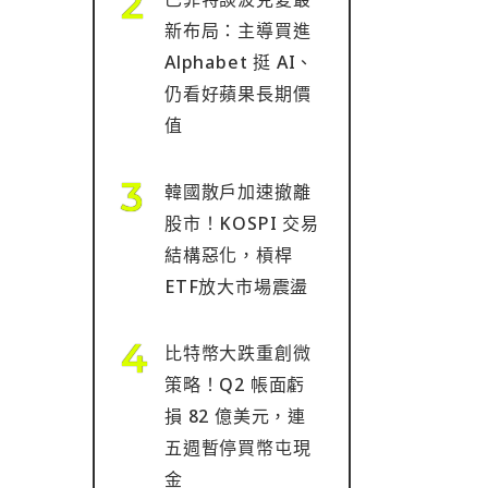
新布局：主導買進
Alphabet 挺 AI、
仍看好蘋果長期價
值
韓國散戶加速撤離
股市！KOSPI 交易
結構惡化，槓桿
ETF放大市場震盪
比特幣大跌重創微
策略！Q2 帳面虧
損 82 億美元，連
五週暫停買幣屯現
金