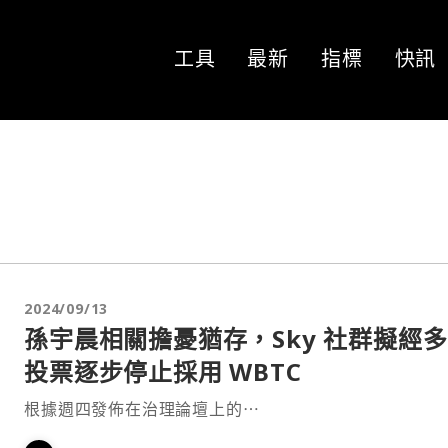
工具
最新
指標
快訊
2024/09/13
孫宇晨相關擔憂猶存，Sky 社群擬經
投票逐步停止採用 WBTC
根據週四發佈在治理論壇上的⋯