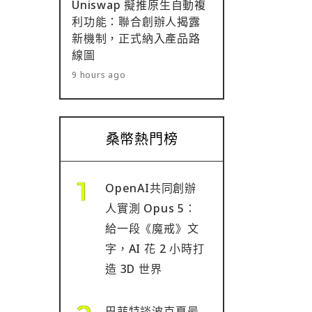
Uniswap 擬推原生自動複
利功能：聯合創辦人揭露
新機制，正式納入產品路
線圖
9 hours ago
桑幣熱門榜
OpenAI共同創辦
人實測 Opus 5：
給一段《魔戒》文
字，AI 花 2 小時打
造 3D 世界
巴菲特談波克夏最