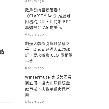
4 hours ago
散戶割肉巨鯨硬吞！
《CLARITY Act》推遲難
阻機構抄底，比特幣 ETF
單週吸金 7.5 億美元
6 hours ago
創辦人驟逝引爆經營權之
爭！Ondo 創辦人母親起
新品
訴，要求撤換 CEO 重組董
事會
8 hours ago
Wintermute 完成美國券
商註冊，擴大布局傳統金
融市場，挑戰華爾街做市
商
8 hours ago