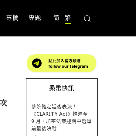
專欄
專題
简
繁
桑幣快訊
多次
參院確定延後表決！
《CLARITY Act》推遲至
9 月，加密法案迎期中選舉
前最後決戰