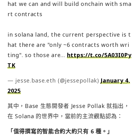
hat we can and will build onchain with sma
rt contracts
in solana land, the current perspective is t
hat there are "only ~6 contracts worth wri
ting". so those are…
https://t.co/5A03I0Py
TK
— jesse.base.eth (@jessepollak)
January 4,
2025
其中，Base 生態開發者 Jesse Pollak 就指出，
在 Solana 的世界中，當前的主流觀點認為：
「值得撰寫的智能合約大約只有 6 種。」