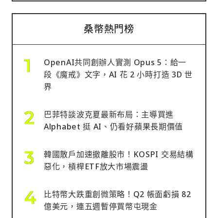
桑幣熱門榜
OpenAI共同創辦人實測 Opus 5：給一
段《魔戒》文字，AI 花 2 小時打造 3D 世
界
巴菲特談波克夏最新布局：主導買進
Alphabet 挺 AI、仍看好蘋果長期價值
韓國散戶加速撤離股市！KOSPI 交易結構
惡化，槓桿ETF放大市場震盪
比特幣大跌重創微策略！Q2 帳面虧損 82
億美元，連五週暫停買幣屯現金