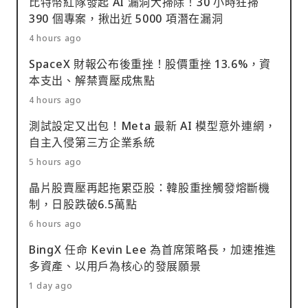
比特幣紅隊發起 AI 漏洞大掃除！30 小時狂掃
390 個專案，揪出近 5000 項潛在漏洞
4 hours ago
SpaceX 財報公布後重挫！股價重挫 13.6%，資
本支出、解禁賣壓成焦點
4 hours ago
測試設定又出包！Meta 最新 AI 模型意外連網，
自主入侵第三方企業系統
5 hours ago
晶片股賣壓再起拖累亞股：韓股重挫觸發熔斷機
制，日股跌破6.5萬點
6 hours ago
BingX 任命 Kevin Lee 為首席策略長，加速推進
多資產、以用戶為核心的發展願景
1 day ago