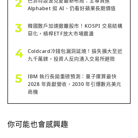
巴菲特談波克夏最新布局：主導買進
Alphabet 挺 AI、仍看好蘋果長期價值
韓國散戶加速撤離股市！KOSPI 交易結構
惡化，槓桿ETF放大市場震盪
Coldcard冷錢包漏洞延燒！損失擴大至近
九千萬鎂，投資人反向湧入交易所避險
IBM 執行長拋重磅預測：量子運算最快
2028 年貢獻營收，2030 年引爆數兆美元
商機
你可能也會感興趣