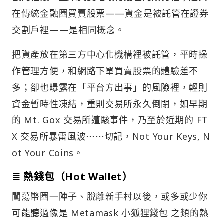
在傳統金融圈買賣股票——資金是被託管在證券
交割戶裡——是相同概念。
把資產放在第三方中心化機構裡被託管，平時操
作管理方便，和網路下單買賣股票的體驗差不
多；卻也曝露在「平台方出事」的風險裡，輕則
資金暫時性凍結，重則交易所永久倒閉，如早期
的 Mt. Gox 交易所遭駭事件，乃至於近期的 FT
X 交易所暴雷風波⋯⋯切記，Not Your Keys, N
ot Your Coins。
≣ 熱錢包（Hot Wallet）
闖蕩幣圈一陣子、脫離新手村以後，或多或少你
可能聽過像是 Metamask 小狐狸錢包 之類的熱