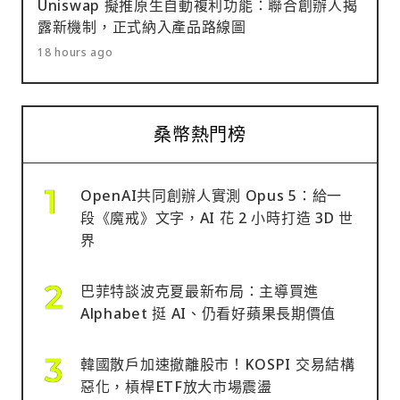
Uniswap 擬推原生自動複利功能：聯合創辦人揭
露新機制，正式納入產品路線圖
18 hours ago
桑幣熱門榜
OpenAI共同創辦人實測 Opus 5：給一
段《魔戒》文字，AI 花 2 小時打造 3D 世
界
巴菲特談波克夏最新布局：主導買進
Alphabet 挺 AI、仍看好蘋果長期價值
韓國散戶加速撤離股市！KOSPI 交易結構
惡化，槓桿ETF放大市場震盪