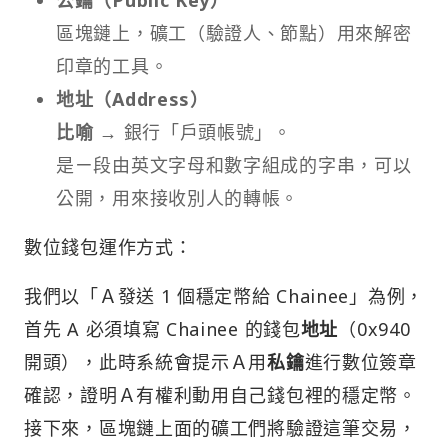
區塊鏈上，礦工（驗證人、節點）用來解密
印章的工具。
地址（Address）
比喻
→
銀行「戶頭帳號」。
是ㄧ段由英文字母和數字組成的字串，可以
公開，用來接收別人的轉帳。
數位錢包運作方式：
我們以「Ａ發送 1 個穩定幣給 Chainee」為例，
首先 A 必須填寫 Chainee 的錢包
地址
（0x940
開頭），此時系統會提示Ａ用
私鑰
進行數位簽章
確認，證明Ａ有權利動用自己錢包裡的穩定幣。
接下來，區塊鏈上面的礦工們將驗證這筆交易，