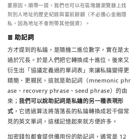
要原因。順帶一提，我們也可以在區塊鏈瀏覽器上找
到別人地址的歷史紀錄與當前餘額（不必擔心金融隱
私，因為地址不會附帶其他個資）。
≣ 助記詞
方才提到的私鑰，是隨機二進位數字，實在是太
過於冗長。於是人們把它轉換成十進位，後來又
衍生出「協議定義過的單詞表」來讓私鑰變得更
精簡、更親民，這就是助記詞（mnemonic phr
ase、recovery phrase、seed phrase）的由
來；
我們可以說助記詞是私鑰的另一種表現形
式
，它透過算法將落落長的私鑰轉換成若干個常
見的英文單詞，這樣記憶起來就方便許多。
加密錢包都會提供備用份的助記詞，通常是 12