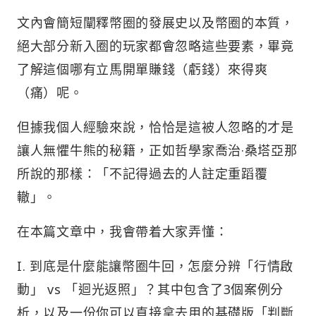
文內會簡短闡釋幣圈的發展史以及幣圈的本質，
絕大部分新入圈的玩家都會忽略這些要素，畢竟
了解這個哪有立馬開單賺錢（虧錢）來得爽
（痛）呢。
但據我個人經驗來說，恰恰是這被人忽略的才是
讓人無懼牛熊的秘籍，正如哲學家喬治·桑塔亞那
所說的那樣：「不記得過去的人註定重蹈覆
轍」。
在本篇文章中，我會帶着大家弄懂：
I. 到底是什麼能讓幣圈牛回，怎麼分辨「行情啟
動」 vs 「迴光返照」？其中包含了3個案例分
析，以及一份你可以直接拿去用的基礎版「判斷