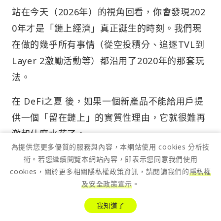
站在今天（2026年）的視角回看，你會發現202
0年才是「鏈上經濟」真正誕生的時刻。我們現
在做的幾乎所有事情（從空投積分、追逐TVL到
Layer 2激勵活動等）都沿用了2020年的那套玩
法。
在 DeFi之夏 後，如果一個新產品不能給用戶提
供一個「留在鏈上」的實質性理由，它就很難再
激起什麼水花了。
為提供您更多優質的服務與內容，本網站使用 cookies 分析技
激勵確實能帶動短期活躍度，但如果這些獎勵沒
術。若您繼續閱覽本網站內容，即表示您同意我們使用
cookies，關於更多相關隱私權政策資訊，請閱讀我們的
隱私權
能建立起一種持久的社區習慣（一種新的範
及安全政策宣示
。
式），那麼當補貼發完的那一刻，這個項目就會
迅速淪為一座鬼城。
我知道了