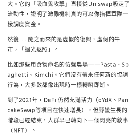
大。它的「吸血鬼攻擊」直接從Uniswap吸走了
流動性，證明了激勵機制真的可以像指揮軍隊一
樣調度資金。
然後……隨之而來的是虛假的復興，虛假的牛
市，「迴光返照」。
比如那些用食物命名的仿盤農場——Pasta、Sp
aghetti、Kimchi。它們沒有帶來任何新的協調
行為，大多數都像出現時一樣轉瞬即逝。
到了2021年，DeFi 仍然充滿活力（dYdX、Pan
cakeSwap等項目在快速增長），但野蠻生長的
階段已經結束，人群早已轉向下一個閃亮的敘事
（NFT）。