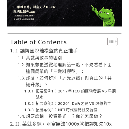
Table of Contents
I. 讓幣圈脫離橫盤的真正推手
共識與敘事的區別
如果想更透徹地理解這一點，不妨看看下面
這個簡單的「三燃料模型」：
那麼，如何辨別「迴光返照」與真正的「共
識升級」？
拓展案例1：2017年 ICO 的蓬勃發展 VS 早期
試水
拓展案例2：2020年DeFi之夏 VS 虛假的牛
拓展案例3：NFT時代翻轉社交習慣
想要磨鍊「投資眼光」？你能怎麼做？
II. 菜就多練，財富無法1000x就把認知先10x