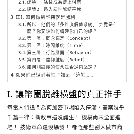
建議1：猛猛成為鏈上柯南
建議2：遁入塵世誠結善緣
III. 如何做到堅持就是勝利
所以，他們的「多維度價值系統」 究竟是什
麼？你又該如何構建你自己的呢？
第一層：概念錨定（Concept）
第二層：時間維度（Time）
第三層：行為層面（Behavior）
第四層：信仰維度（Belief）
如何測試你的信念是否足夠堅定？
如果你已經耐着性子讀到了這裡……
I. 讓幣圈脫離橫盤的真正推手
每當人們追問為何加密市場陷入停滯，答案幾乎
千篇一律：新敘事還沒誕生！ 機構尚未全面進
場！ 技術革命還沒爆發！ 都怪那些割人做市商