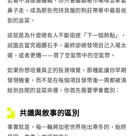
若看不清這層邏輯，你只會繼續被市場噪音牽着
鼻子走，成為那些兜持貨盤的狗莊帶單中最易收
割的韭菜。
這就是為什麼總有人不斷追逐「下一個熱點」，
試圖去當究極鑽石手，最終卻總發現自己入場太
遲，或者更糟——買了空氣幣中的空氣幣。
如果你想培養真正的投資嗅覺，那種能讓你早期
發現機會，而不是在每個項目發幣後一周都被澆
給到自閉的韭菜命運，你首先需要學會鑑別：
共識與敘事的區別
事實就是，每一輪將加密世界拖出寒冬的，始終