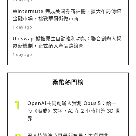
Wintermute 完成美國券商註冊，擴大布局傳統
金融市場，挑戰華爾街做市商
1 day ago
Uniswap 擬推原生自動複利功能：聯合創辦人揭
露新機制，正式納入產品路線圖
1 day ago
桑幣熱門榜
OpenAI共同創辦人實測 Opus 5：給一
段《魔戒》文字，AI 花 2 小時打造 3D 世
界
巴菲特談波克夏最新布局：主導買進