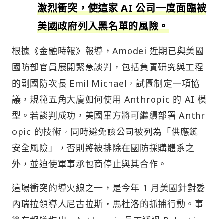
激烈衝突，使這家 AI 公司一度面臨被
美國政府列入黑名單的風險。
根據《金融時報》報導，Amodei 近期已與美國
國防部官員展開緊急談判，包括負責研究與工程
的副國防次長 Emil Michael，試圖制定一項協
議，規範五角大廈如何使用 Anthropic 的 AI 模
型。若談判成功，美國軍方將可繼續部署 Anthr
opic 的技術，同時避免該公司被列為「供應鏈
安全風險」，否則將被排除在國防採購體系之
外，並迫使軍事承包商停止與其合作。
這場衝突的導火線之一，是今年 1 月美國針對委
內瑞拉領導人尼古拉斯・馬杜洛的抓捕行動。事