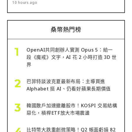
10 hours ago
桑幣熱門榜
OpenAI共同創辦人實測 Opus 5：給一
段《魔戒》文字，AI 花 2 小時打造 3D 世
界
巴菲特談波克夏最新布局：主導買進
Alphabet 挺 AI、仍看好蘋果長期價值
韓國散戶加速撤離股市！KOSPI 交易結構
惡化，槓桿ETF放大市場震盪
比特幣大跌重創微策略！Q2 帳面虧損 82