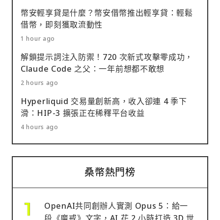
幣安輕享貸是什麼？幣安借幣推出輕享貸：輕鬆
借幣，即刻獲取流動性
1 hour ago
解鎖提示詞注入防禦！720 次新式攻擊零成功，
Claude Code 之父：一年前想都不敢想
2 hours ago
Hyperliquid 交易量創新高，收入卻連 4 季下
滑：HIP-3 擴張正在稀釋平台收益
4 hours ago
桑幣熱門榜
OpenAI共同創辦人實測 Opus 5：給一
段《魔戒》文字，AI 花 2 小時打造 3D 世